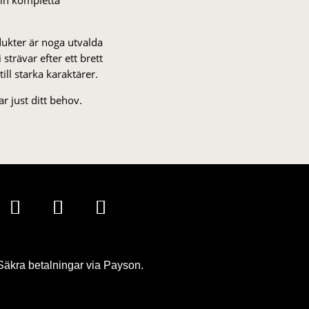
odukter är noga utvalda
strä­var efter ett brett
 till starka karaktärer.
r just ditt behov.
Säkra betalningar via Payson.