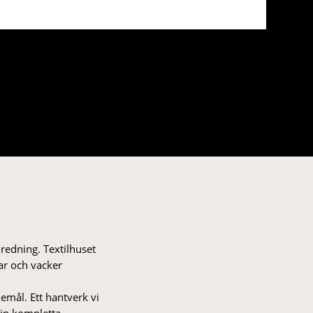
nredning. Textilhuset
gar och vacker
kemål. Ett hantverk vi
 din kompletta