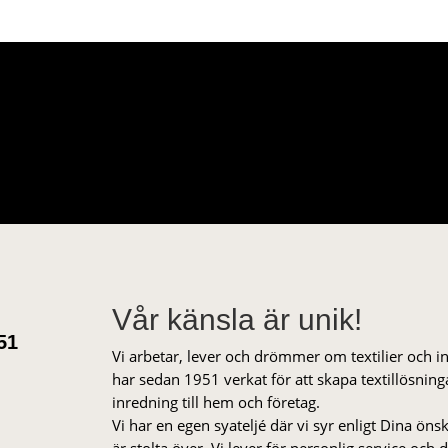
Vår känsla är unik!
51
Vi arbetar, lever och drömmer om textilier och i
har sedan 1951 verkat för att skapa textillösnin
inredning till hem och företag.
Vi har en egen syateljé där vi syr enligt Dina öns
är stolta över. Vi lever för personlig service och