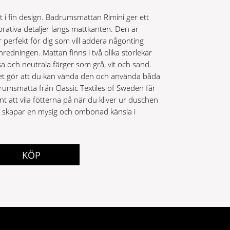
 i fin design. Badrumsmattan Rimini ger ett
orativa detaljer längs mattkanten. Den är
ar perfekt för dig som vill addera någonting
nredningen. Mattan finns i två olika storlekar
sa och neutrala färger som grå, vit och sand.
ket gör att du kan vända den och använda båda
umsmatta från Classic Textiles of Sweden får
nt att vila fötterna på när du kliver ur duschen
u skapar en mysig och ombonad känsla i
KÖP