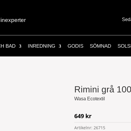
inexperter
Sed
CH BAD
INREDNING
GODIS
SÖMNAD
SOLS
Rimini grå 10
Wasa Ecotextil
649
kr
Artikelnr:
26715