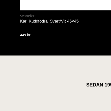
Svanefors
Karl Kuddfodral Svart/Vit 45×45
449
kr
SEDAN 19