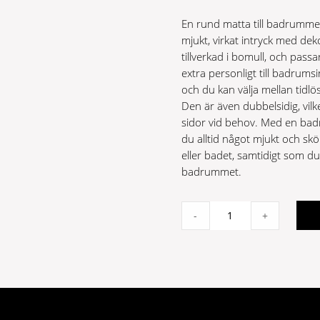
En rund matta till badrummet
mjukt, virkat intryck med dek
tillverkad i bomull, och pass
extra personligt till badrumsi
och du kan välja mellan tidlö
Den är även dubbelsidig, vil
sidor vid behov. Med en badr
du alltid något mjukt och skö
eller badet, samtidigt som d
badrummet.
Rimini
-
+
grå
100
cm
quantity