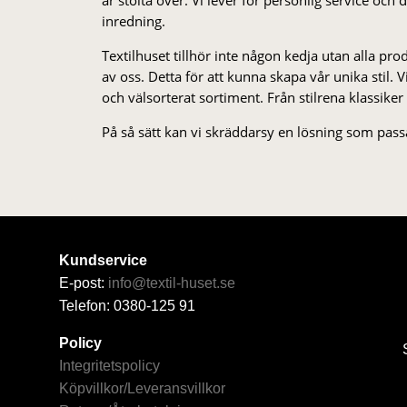
inredning.
Textilhuset tillhör inte någon kedja utan alla pr
av oss. Detta för att kunna skapa vår unika stil. Vi 
och välsorterat sor­ti­ment. Från stil­rena klas­siker
På så sätt kan vi skräddarsy en lösning som passa
Kundservice
E-post:
info@textil-huset.se
Telefon: 0380-125 91
Policy
Integritetspolicy
Köpvillkor/Leveransvillkor