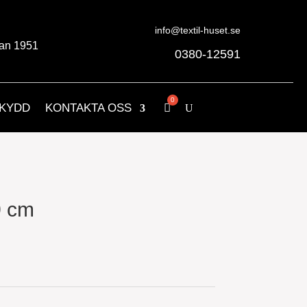
info@textil-huset.se
an 1951
0380-12591
KYDD
KONTAKTA OSS
0 cm