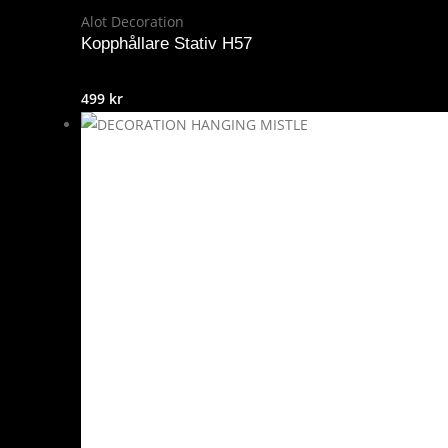
Alot Decoration
Kopphållare Stativ H57
499
kr