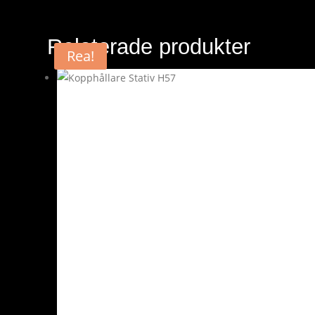
Relaterade produkter
Rea!