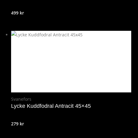
499
kr
Svanefors
Lycke Kuddfodral Antracit 45×45
279
kr