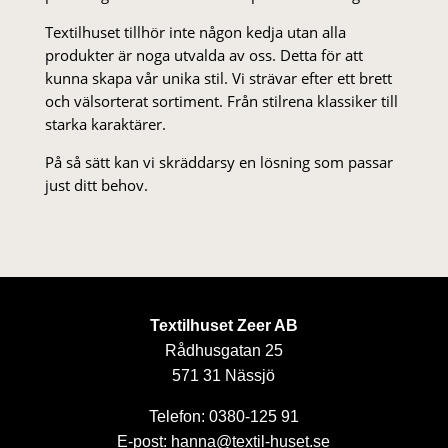
Textilhuset tillhör inte någon kedja utan alla
produkter är noga utvalda av oss. Detta för att
kunna skapa vår unika stil. Vi strä­var efter ett brett
och välsorterat sor­ti­ment. Från stil­rena klas­siker till
starka karaktärer.
På så sätt kan vi skräddarsy en lösning som passar
just ditt behov.
Textilhuset Zeer AB
Rådhusgatan 25
571 31 Nässjö
Telefon: 0380-125 91
E-post: hanna@textil-huset.se