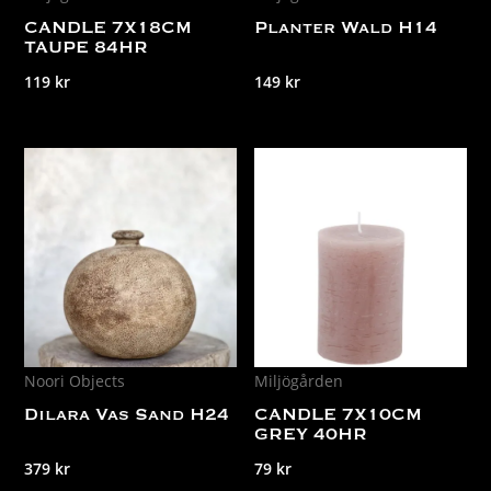
CANDLE 7X18CM
Planter Wald H14
TAUPE 84HR
119
kr
149
kr
Noori Objects
Miljögården
Dilara Vas Sand H24
CANDLE 7X10CM
GREY 40HR
379
kr
79
kr