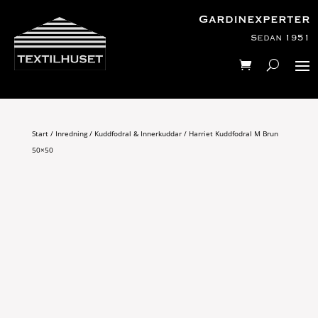
Gardinexperter
Sedan 1951
Start
/
Inredning
/
Kuddfodral & Innerkuddar
/ Harriet Kuddfodral M Brun
50×50