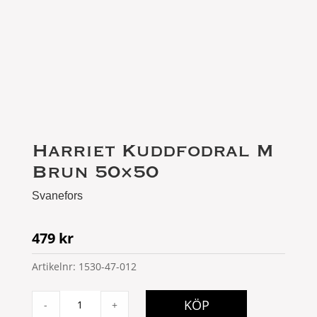
Harriet Kuddfodral M
Brun 50×50
Svanefors
479
kr
Artikelnr:
1530-47-012
Harriet
KÖP
-
+
Kuddfodral