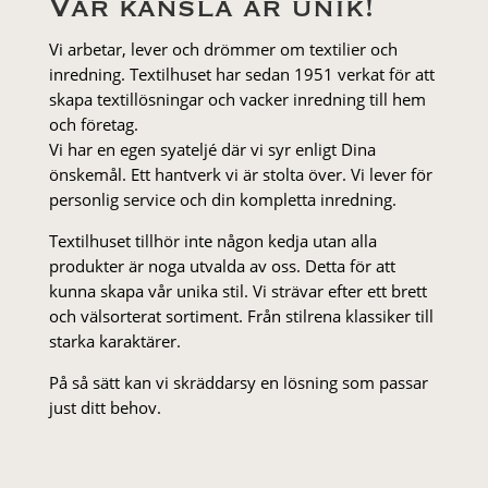
Vår känsla är unik!
Vi arbetar, lever och drömmer om textilier och
inredning. Textilhuset har sedan 1951 verkat för att
skapa textillösningar och vacker inredning till hem
och företag.
Vi har en egen syateljé där vi syr enligt Dina
önskemål. Ett hantverk vi är stolta över. Vi lever för
personlig service och din kompletta inredning.
Textilhuset tillhör inte någon kedja utan alla
produkter är noga utvalda av oss. Detta för att
kunna skapa vår unika stil. Vi strä­var efter ett brett
och välsorterat sor­ti­ment. Från stil­rena klas­siker till
starka karaktärer.
På så sätt kan vi skräddarsy en lösning som passar
just ditt behov.