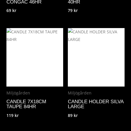
CONGAC 46HR
40HR
69
kr
79
kr
Miljögården
Miljögården
CANDLE 7X18CM
CANDLE HOLDER SILVA
TAUPE 84HR
LARGE
119
kr
89
kr