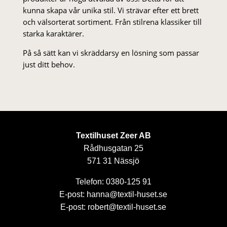
kunna skapa vår unika stil. Vi strä­var efter ett brett
och välsorterat sor­ti­ment. Från stil­rena klas­siker till
starka karaktärer.
På så sätt kan vi skräddarsy en lösning som passar
just ditt behov.
Textilhuset Zeer AB
Rådhusgatan 25
571 31 Nässjö
Telefon: 0380-125 91
E-post: hanna@textil-huset.se
E-post: robert@textil-huset.se