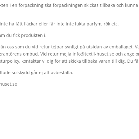
dukten i en förpackning ska förpackningen skickas tillbaka och kunn
nte ha fått fläckar eller får inte inte lukta parfym, rök etc.
m du fick produkten i.
från oss som du vid retur tejpar synligt på utsidan av emballaget. 
everantörens ombud. Vid retur mejla
info@textil-huset.se
och ange or
urpolicy, kontaktar vi dig för att skicka tillbaka varan till dig. Du f
ade solskydd går ej att avbeställa.
-huset.se