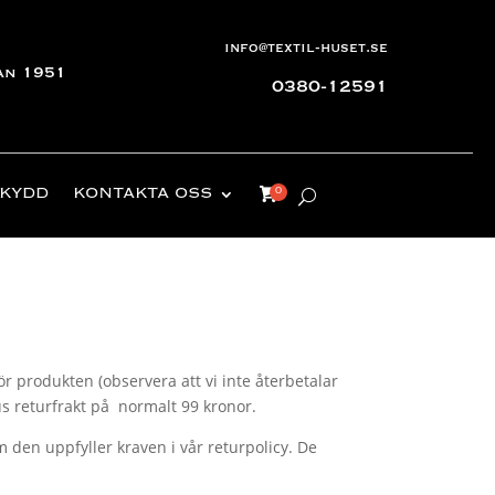
info@textil-huset.se
an 1951
0380-12591
KYDD
KONTAKTA OSS
r produkten (observera att vi inte återbetalar
us returfrakt på normalt 99 kronor.
 den uppfyller kraven i vår returpolicy. De