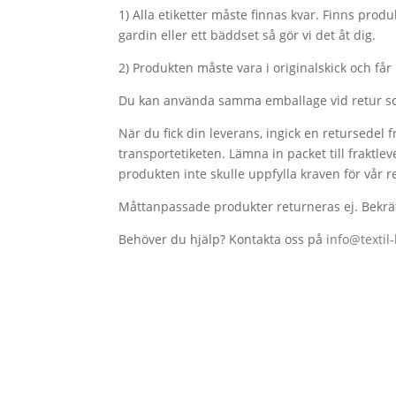
1) Alla etiketter måste finnas kvar. Finns pro
gardin eller ett bäddset så gör vi det åt dig.
2) Produkten måste vara i originalskick och får i
Du kan använda samma emballage vid retur so
När du fick din leverans, ingick en retursedel 
transportetiketen. Lämna in packet till fraktl
produkten inte skulle uppfylla kraven för vår ret
Måttanpassade produkter returneras ej. Bekräft
Behöver du hjälp? Kontakta oss på
info@textil