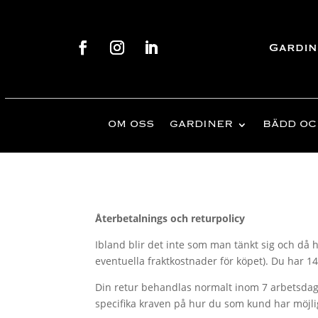
Gardin
OM OSS
GARDINER
BÄDD OC
Återbetalnings och returpolicy
Ibland blir det inte som man tänkt sig och då 
eventuella fraktkostnader för köpet). Du har 1
Din retur behandlas normalt inom 7 arbetsdagar
specifika kraven på hur du som kund har möjli