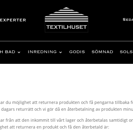
Sed
experter
H BAD
INREDNING
GODIS
SÖMNAD
SOLS
har du möjlighet att returnera produkten och få pengarna tillbaka fö
4 dagars returrätt och vi gör då en återbetalning av produkten min
 från att den inkommit till vårt lager och återbetalas samtidigt om
ghet att returnera en produkt och få den återbetald är: