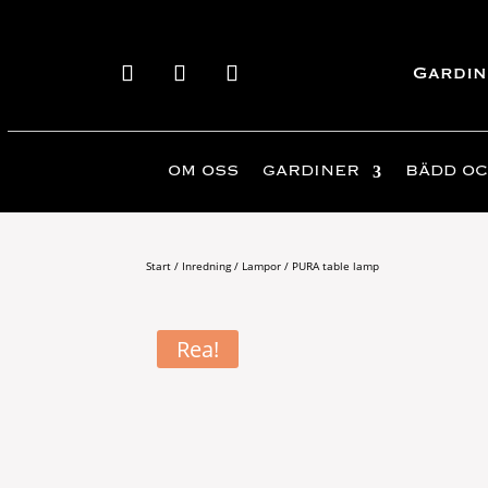
Gardin
OM OSS
GARDINER
BÄDD OC
Start
/
Inredning
/
Lampor
/ PURA table lamp
Rea!