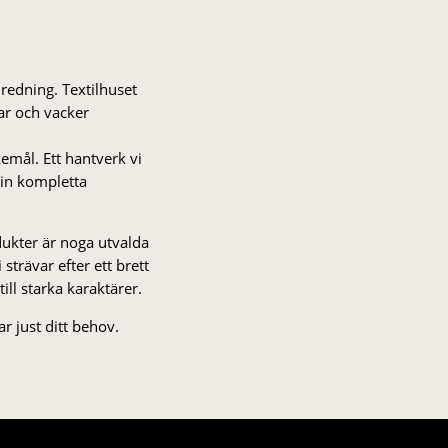
nredning. Textilhuset
gar och vacker
kemål. Ett hantverk vi
 din kompletta
odukter är noga utvalda
strä­var efter ett brett
 till starka karaktärer.
r just ditt behov.