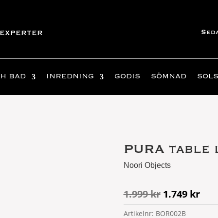
Sed
experter
H BAD
INREDNING
GODIS
SÖMNAD
SOL
PURA table 
Noori Objects
Det
Det
1.999
kr
1.749
kr
ursprungli
nuv
Artikelnr:
BOR002B
priset
pri