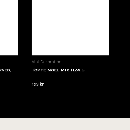
Alot Decoration
ved,
Tomte Noel Mix H24,5
199
kr