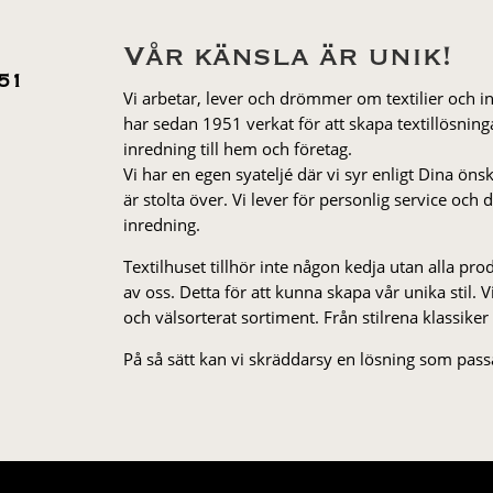
Vår känsla är unik!
51
Vi arbetar, lever och drömmer om textilier och i
har sedan 1951 verkat för att skapa textillösnin
inredning till hem och företag.
Vi har en egen syateljé där vi syr enligt Dina öns
är stolta över. Vi lever för personlig service och
inredning.
Textilhuset tillhör inte någon kedja utan alla pr
av oss. Detta för att kunna skapa vår unika stil. Vi 
och välsorterat sor­ti­ment. Från stil­rena klas­siker
På så sätt kan vi skräddarsy en lösning som passa