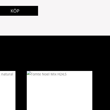
9 kr.
KÖP