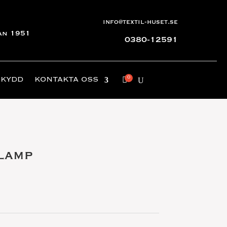
info@textil-huset.se
an 1951
0380-12591
SKYDD
KONTAKTA OSS
lamp
ga
arande
set