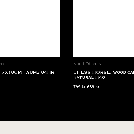
en
Noori Objects
 7X18CM TAUPE 84HR
CHESS HORSE, wood car
natural H40
Det
Det
799
kr
639
kr
ursprungliga
nuvarande
priset
priset
var:
är:
799 kr.
639 kr.