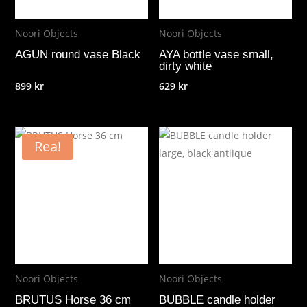
Noori Objects
Noori Objects
AGUN round vase Black
AYA bottle vase small,
dirty white
899
kr
629
kr
Rea!
Noori Objects
Noori Objects
BRUTUS Horse 36 cm
BUBBLE candle holder