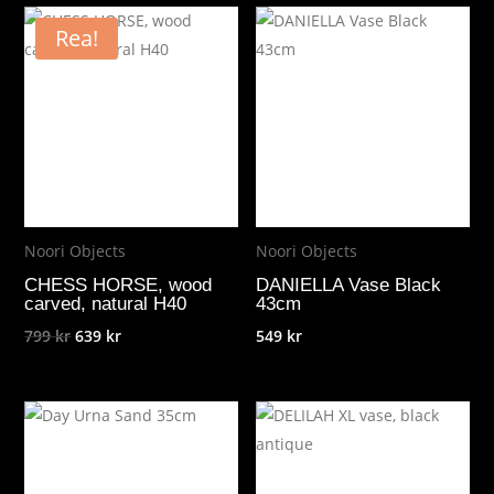
Rea!
Noori Objects
Noori Objects
CHESS HORSE, wood
DANIELLA Vase Black
carved, natural H40
43cm
Det
Det
799
kr
639
kr
549
kr
ursprungliga
nuvarande
priset
priset
var:
är:
799 kr.
639 kr.