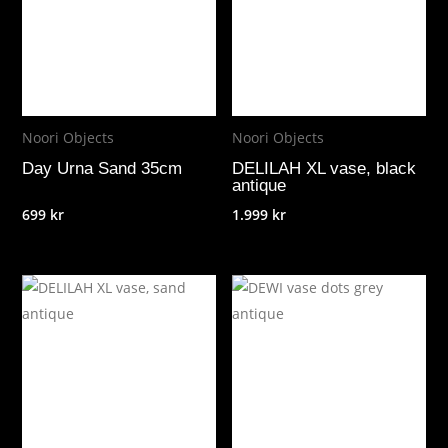
Noori Objects
Noori Objects
Day Urna Sand 35cm
DELILAH XL vase, black
antique
699
kr
1.999
kr