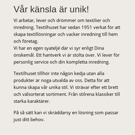
Vår känsla är unik!
Vi arbetar, lever och drömmer om textilier och
inredning. Textilhuset har sedan 1951 verkat för att
skapa textillösningar och vacker inredning till hem
och företag.
Vi har en egen syateljé där vi syr enligt Dina
önskemål. Ett hantverk vi är stolta över. Vi lever för
personlig service och din kompletta inredning.
Textilhuset tillhör inte någon kedja utan alla
produkter är noga utvalda av oss. Detta för att
kunna skapa vår unika stil. Vi strä­var efter ett brett
och välsorterat sor­ti­ment. Från stil­rena klas­siker till
starka karaktärer.
På så sätt kan vi skräddarsy en lösning som passar
just ditt behov.