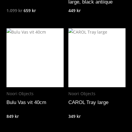
large, black antiique
Det
Det
1.099
kr
659
kr
449
kr
ursprungliga
nuvarande
priset
priset
var:
är:
1.099 kr.
659 kr.
Noori Objects
Noori Objects
Bulu Vas vit 40cm
CAROL Tray large
849
kr
349
kr