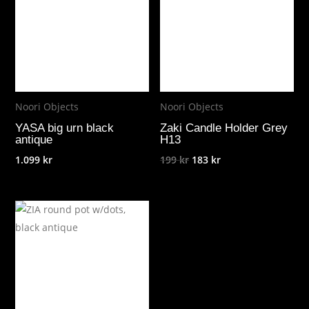
Noori Objects
Noori Objects
YASA big urn black
Zaki Candle Holder Grey
antique
H13
Det
Det
1.099
kr
199
kr
183
kr
ursprungliga
nuvarande
priset
priset
var:
är:
199 kr.
183 kr.