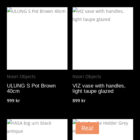
priset
priset
var:
är:
179 kr.
90 kr.
Noori Objects
Noori Objects
ULUNG S Pot Brown
VIZ vase with handles,
40cm
light taupe glazed
999
kr
899
kr
Rea!