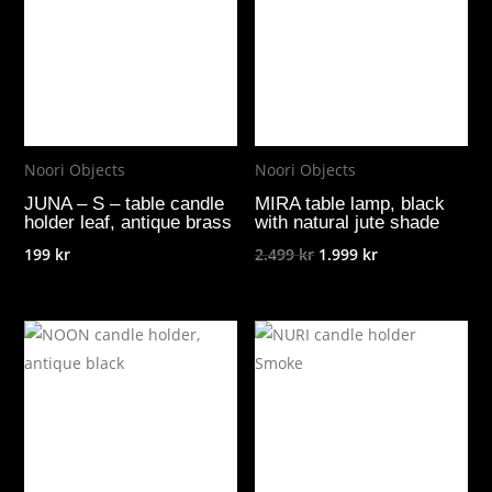
Noori Objects
Noori Objects
JUNA – S – table candle
MIRA table lamp, black
holder leaf, antique brass
with natural jute shade
Det
Det
199
kr
2.499
kr
1.999
kr
ursprungliga
nuvarande
priset
priset
var:
är:
2.499 kr.
1.999 kr.