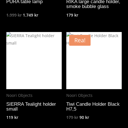
PURA table lamp
RIKA large candle holder,
smoke bubble glass
Det
Det
1.999
kr
1.749
kr
179
kr
ursprungliga
nuvarande
priset
priset
var:
är:
Rea!
1.999 kr.
1.749 kr.
Noori Objects
Noori Objects
SIERRA Tealight holder
Tiwi Candle Holder Black
small
H7,5
Det
Det
119
kr
179
kr
90
kr
ursprungliga
nuvarande