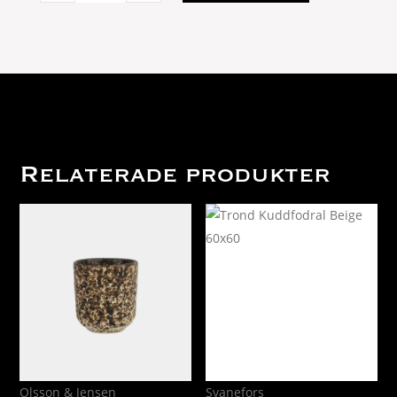
M
Brun
40x60
quantity
Relaterade produkter
Olsson & Jensen
Svanefors