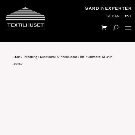
Gardinexperter
Sedan 1951
Start
/
Inredning
/
Kuddfodral & Innerkuddar
/ Ida Kuddfodral M Brun
40×60