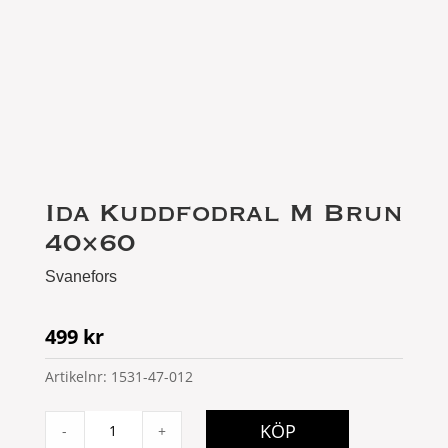
Ida Kuddfodral M Brun
40×60
Svanefors
499
kr
Artikelnr:
1531-47-012
Ida
KÖP
-
+
Kuddfodral