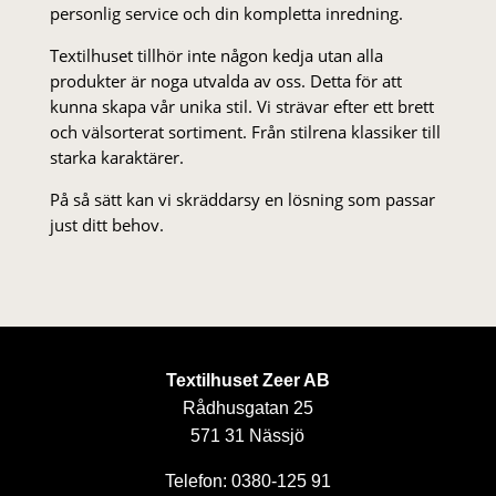
personlig service och din kompletta inredning.
Textilhuset tillhör inte någon kedja utan alla
produkter är noga utvalda av oss. Detta för att
kunna skapa vår unika stil. Vi strä­var efter ett brett
och välsorterat sor­ti­ment. Från stil­rena klas­siker till
starka karaktärer.
På så sätt kan vi skräddarsy en lösning som passar
just ditt behov.
Textilhuset Zeer AB
Rådhusgatan 25
571 31 Nässjö
Telefon: 0380-125 91