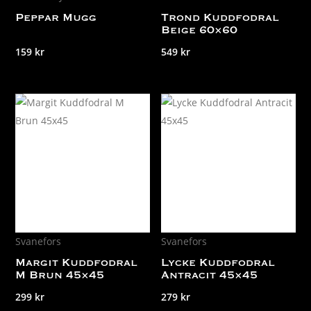
Peppar Mugg
Trond Kuddfodral
Beige 60×60
159
kr
549
kr
Svanefors
Svanefors
Margit Kuddfodral
Lycke Kuddfodral
M Brun 45×45
Antracit 45×45
299
kr
279
kr