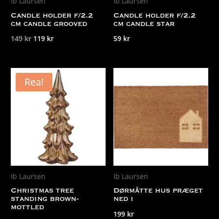
Ib Laursen
Ib Laursen
Candle holder f/2.2
Candle holder f/2.2
cm candle grooved
cm candle star
Det
Det
149
kr
119
kr
59
kr
ursprungliga
nuvarande
priset
priset
var:
är:
Rea!
149 kr.
119 kr.
Ib Laursen
Ib Laursen
Christmas tree
Dørmåtte hus præget
standing brown-
ned i
mottled
199
kr