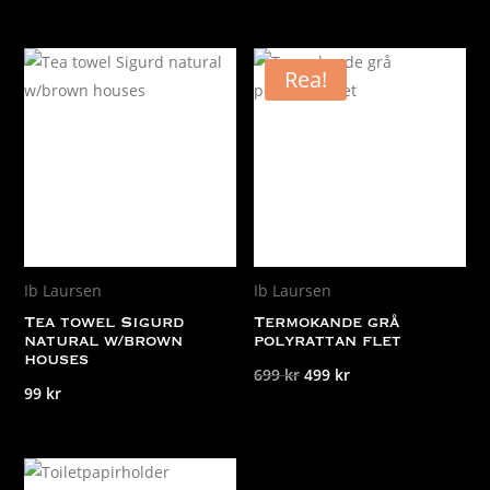
Rea!
Ib Laursen
Ib Laursen
Tea towel Sigurd
Termokande grå
natural w/brown
polyrattan flet
houses
Det
Det
699
kr
499
kr
99
kr
ursprungliga
nuvarande
priset
priset
var:
är:
699 kr.
499 kr.