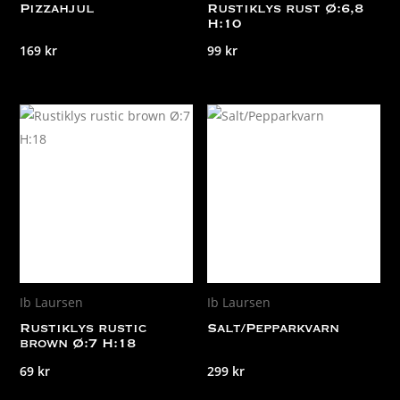
Pizzahjul
Rustiklys rust Ø:6,8
H:10
169
kr
99
kr
Ib Laursen
Ib Laursen
Rustiklys rustic
Salt/Pepparkvarn
brown Ø:7 H:18
69
kr
299
kr