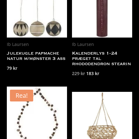
Ib Laursen
Ib Laursen
Julekugle papmache
Kalenderlys 1-24
natur m/mønster 3 ass
præget tal
rhododendron stearin
79
kr
Det
Det
229
kr
183
kr
ursprungliga
nuvarande
priset
priset
Rea!
var:
är:
229 kr.
183 kr.