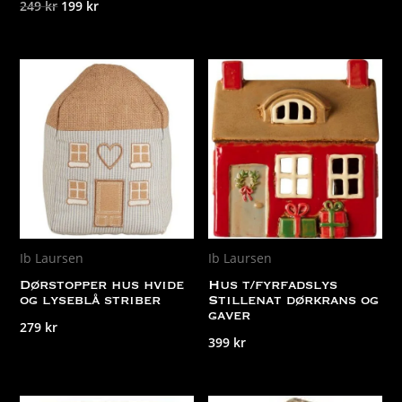
Det
Det
249
kr
199
kr
ursprungliga
nuvarande
priset
priset
var:
är:
249 kr.
199 kr.
Ib Laursen
Ib Laursen
Dørstopper hus hvide
Hus t/fyrfadslys
og lyseblå striber
Stillenat dørkrans og
gaver
279
kr
399
kr