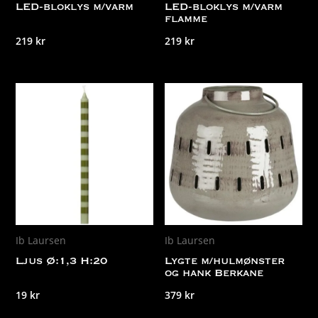
LED-bloklys m/varm
LED-bloklys m/varm
flamme
219
kr
219
kr
Ib Laursen
Ib Laursen
Ljus Ø:1,3 H:20
Lygte m/hulmønster
og hank Berkane
19
kr
379
kr