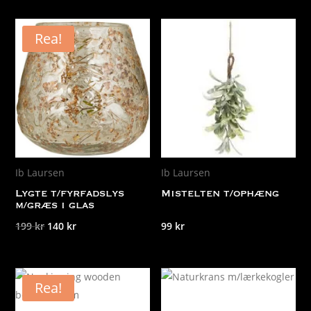
Rea!
Ib Laursen
Ib Laursen
Lygte t/fyrfadslys
Mistelten t/ophæng
m/græs i glas
Det
Det
199
kr
140
kr
99
kr
ursprungliga
nuvarande
priset
priset
var:
är:
Rea!
199 kr.
140 kr.