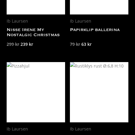
Ib Laursen
Ib Laursen
Nisse Irene My
Papirklip ballerina
Nostalgic Christmas
Det
Det
Det
Det
299
kr
239
kr
79
kr
63
kr
ursprungliga
nuvarande
ursprungliga
nuvarande
priset
priset
priset
priset
var:
är:
var:
är:
299 kr.
239 kr.
79 kr.
63 kr.
Ib Laursen
Ib Laursen