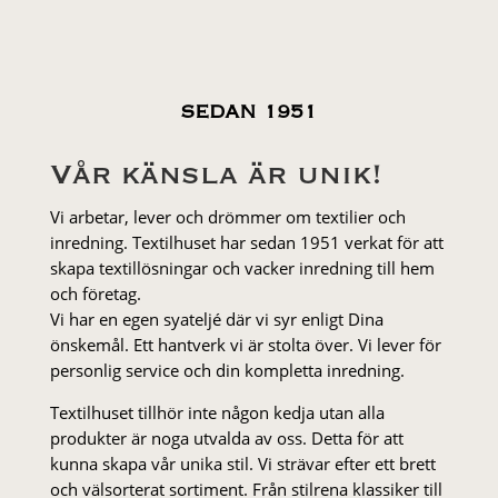
SEDAN 1951
Vår känsla är unik!
Vi arbetar, lever och drömmer om textilier och
inredning. Textilhuset har sedan 1951 verkat för att
skapa textillösningar och vacker inredning till hem
och företag.
Vi har en egen syateljé där vi syr enligt Dina
önskemål. Ett hantverk vi är stolta över. Vi lever för
personlig service och din kompletta inredning.
Textilhuset tillhör inte någon kedja utan alla
produkter är noga utvalda av oss. Detta för att
kunna skapa vår unika stil. Vi strä­var efter ett brett
och välsorterat sor­ti­ment. Från stil­rena klas­siker till