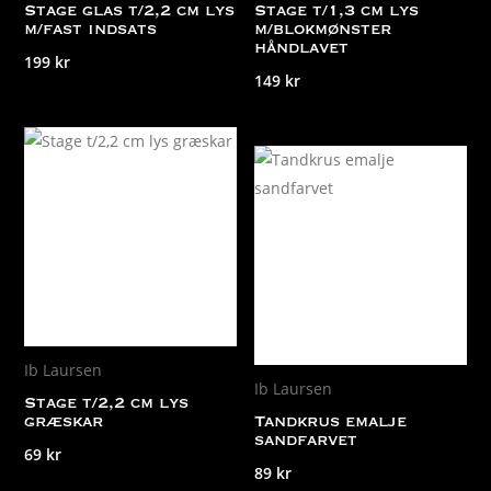
Stage glas t/2,2 cm lys
Stage t/1,3 cm lys
m/fast indsats
m/blokmønster
håndlavet
199
kr
149
kr
Ib Laursen
Ib Laursen
Stage t/2,2 cm lys
græskar
Tandkrus emalje
sandfarvet
69
kr
89
kr