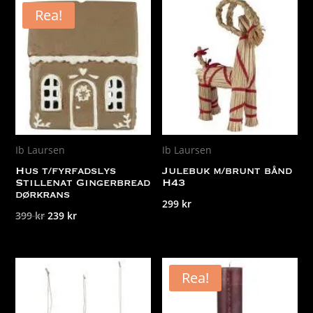
Rea!
Ib Laursen
Ib Laursen
Hus t/fyrfadslys
Julebuk m/brunt bånd
Stillenat Gingerbread
H43
dørkrans
299
kr
Det
Det
399
kr
239
kr
ursprungliga
nuvarande
priset
priset
var:
är:
Rea!
399 kr.
239 kr.