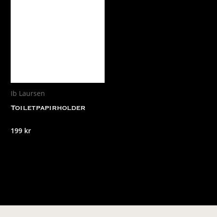
Ib Laursen
Toiletpapirholder
199
kr