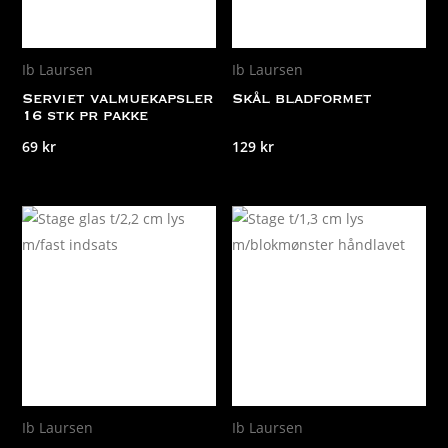
Ib Laursen
Ib Laursen
Serviet valmuekapsler
Skål bladformet
16 stk pr pakke
69
kr
129
kr
Ib Laursen
Ib Laursen