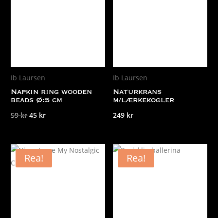
Ib Laursen
Ib Laursen
Napkin ring wooden
Naturkrans
beads Ø:5 cm
m/lærkekogler
Det
Det
59
kr
45
kr
249
kr
ursprungliga
nuvarande
priset
priset
var:
är:
Rea!
Rea!
59 kr.
45 kr.