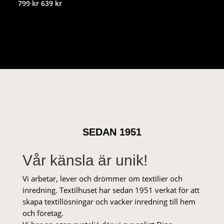
Det
Det
799
kr
639
kr
ursprungliga
nuvarande
priset
priset
var:
är:
799 kr.
639 kr.
SEDAN 1951
Vår känsla är unik!
Vi arbetar, lever och drömmer om textilier och
inredning. Textilhuset har sedan 1951 verkat för att
skapa textillösningar och vacker inredning till hem
och företag.