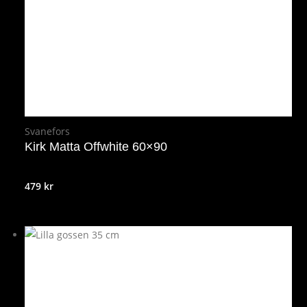
Svanefors
Kirk Matta Offwhite 60×90
479
kr