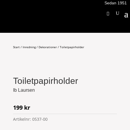
Sedan 1951
Start
/
Inredning
/
Dekorationer
/ Toiletpapirholder
Toiletpapirholder
Ib Laursen
199
kr
Artikelnr:
0537-00