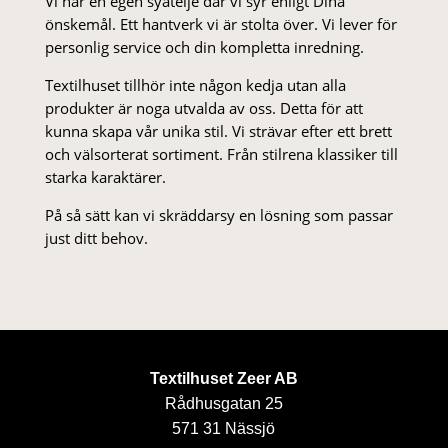
Vi har en egen syateljé där vi syr enligt Dina
önskemål. Ett hantverk vi är stolta över. Vi lever för
personlig service och din kompletta inredning.
Textilhuset tillhör inte någon kedja utan alla
produkter är noga utvalda av oss. Detta för att
kunna skapa vår unika stil. Vi strä­var efter ett brett
och välsorterat sor­ti­ment. Från stil­rena klas­siker till
starka karaktärer.
På så sätt kan vi skräddarsy en lösning som passar
just ditt behov.
Textilhuset Zeer AB
Rådhusgatan 25
571 31 Nässjö