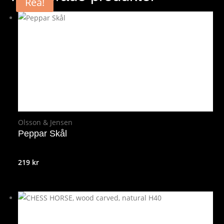
Rea!
Olsson & Jensen
Peppar Skål
219
kr