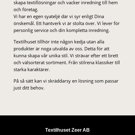
skapa textillösningar och vacker inredning till hem
och företag.
Vi har en egen syateljé där vi syr enligt Dina
önskemål. Ett hantverk vi är stolta över. Vi lever för
personlig service och din kompletta inredning.
Textilhuset tillhör inte någon kedja utan alla
produkter är noga utvalda av oss. Detta för att
kunna skapa vår unika stil. Vi strä­var efter ett brett
och välsorterat sor­ti­ment. Från stil­rena klas­siker till
starka karaktärer.
På så sätt kan vi skräddarsy en lösning som passar
just ditt behov.
Textilhuset Zeer AB