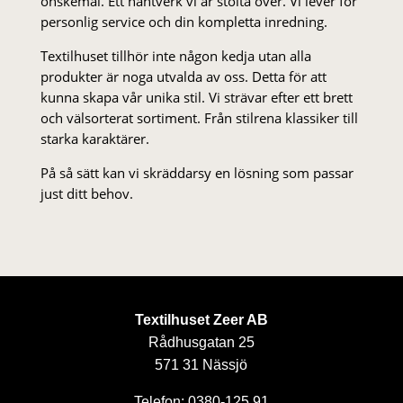
önskemål. Ett hantverk vi är stolta över. Vi lever för
personlig service och din kompletta inredning.
Textilhuset tillhör inte någon kedja utan alla
produkter är noga utvalda av oss. Detta för att
kunna skapa vår unika stil. Vi strä­var efter ett brett
och välsorterat sor­ti­ment. Från stil­rena klas­siker till
starka karaktärer.
På så sätt kan vi skräddarsy en lösning som passar
just ditt behov.
Textilhuset Zeer AB
Rådhusgatan 25
571 31 Nässjö
Telefon: 0380-125 91