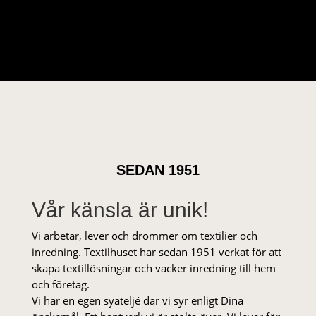
ursprungliga
nuvarande
priset
priset
var:
är:
59 kr.
29 kr.
SEDAN 1951
Vår känsla är unik!
Vi arbetar, lever och drömmer om textilier och
inredning. Textilhuset har sedan 1951 verkat för att
skapa textillösningar och vacker inredning till hem
och företag.
Vi har en egen syateljé där vi syr enligt Dina