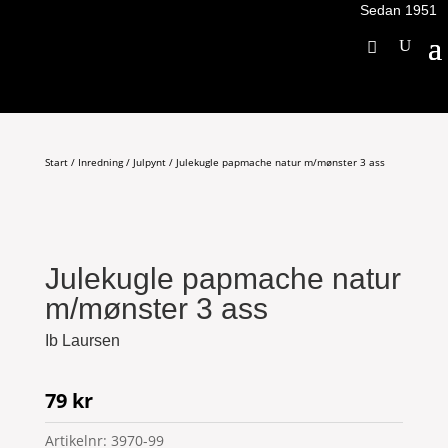
Sedan 1951
Start
/
Inredning
/
Julpynt
/ Julekugle papmache natur m/mønster 3 ass
Julekugle papmache natur
m/mønster 3 ass
Ib Laursen
79
kr
Artikelnr:
3970-99