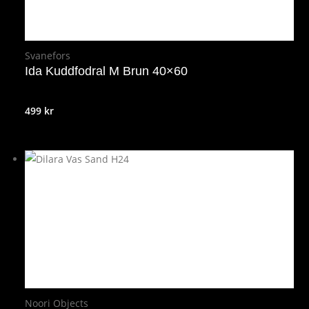
Svanefors
Ida Kuddfodral M Brun 40×60
499
kr
Noori Objects