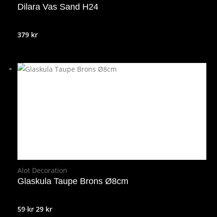
Dilara Vas Sand H24
379
kr
Alot Decoration
Glaskula Taupe Brons Ø8cm
Det
Det
59
kr
29
kr