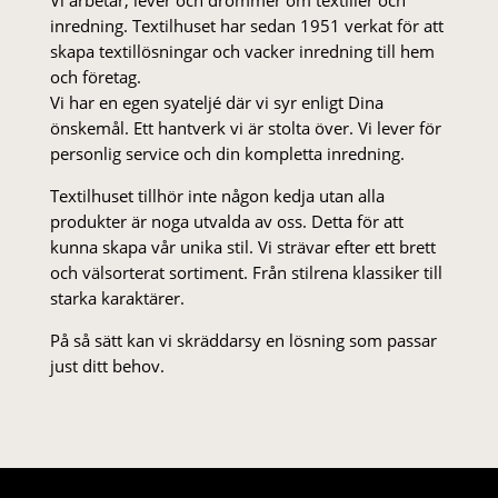
inredning. Textilhuset har sedan 1951 verkat för att
skapa textillösningar och vacker inredning till hem
och företag.
Vi har en egen syateljé där vi syr enligt Dina
önskemål. Ett hantverk vi är stolta över. Vi lever för
personlig service och din kompletta inredning.
Textilhuset tillhör inte någon kedja utan alla
produkter är noga utvalda av oss. Detta för att
kunna skapa vår unika stil. Vi strä­var efter ett brett
och välsorterat sor­ti­ment. Från stil­rena klas­siker till
starka karaktärer.
På så sätt kan vi skräddarsy en lösning som passar
just ditt behov.