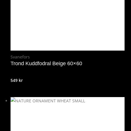
Svanefors
Trond Kuddfodral Beige 60×60
549
kr