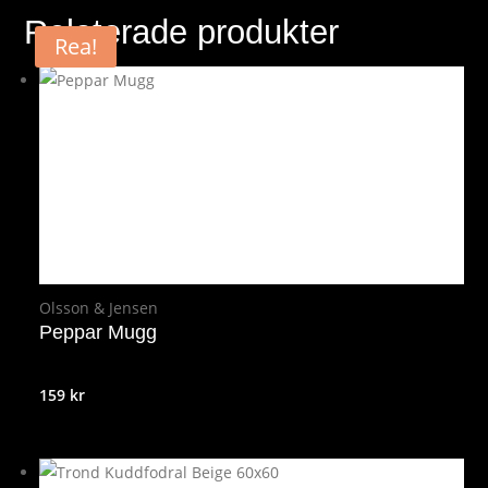
Relaterade produkter
Rea!
Olsson & Jensen
Peppar Mugg
159
kr