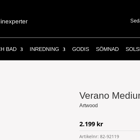
inexperter
Sed
CH BAD
INREDNING
GODIS
SÖMNAD
SOLS
Verano Mediu
Artwood
2.199
kr
Artikelnr:
82-92119