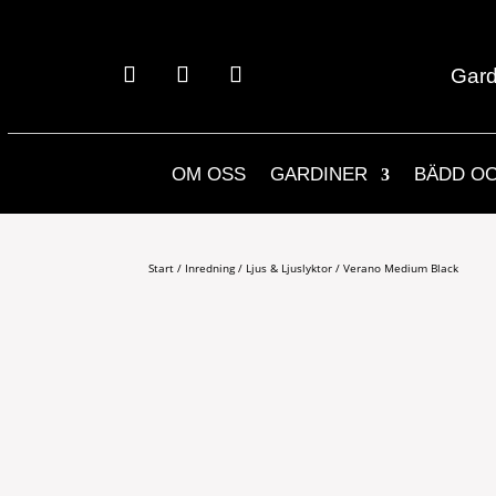
Gard
OM OSS
GARDINER
BÄDD O
Start
/
Inredning
/
Ljus & Ljuslyktor
/ Verano Medium Black