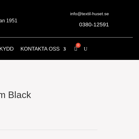
info@textil-huset.se
an 1951
0380-12591
KYDD
KONTAKTA OSS
m Black