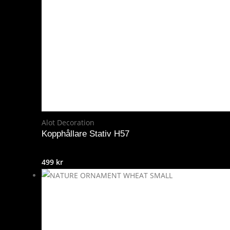
Alot Decoration
Kopphållare Stativ H57
499
kr