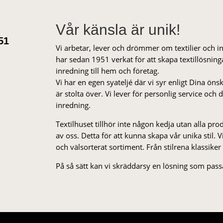
Vår känsla är unik!
51
Vi arbetar, lever och drömmer om textilier och i
har sedan 1951 verkat för att skapa textillösnin
inredning till hem och företag.
Vi har en egen syateljé där vi syr enligt Dina öns
är stolta över. Vi lever för personlig service och
inredning.
Textilhuset tillhör inte någon kedja utan alla pr
av oss. Detta för att kunna skapa vår unika stil. Vi 
och välsorterat sor­ti­ment. Från stil­rena klas­siker
På så sätt kan vi skräddarsy en lösning som passa