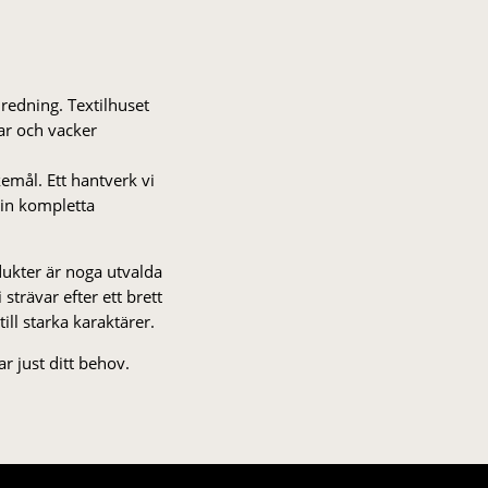
nredning. Textilhuset
gar och vacker
kemål. Ett hantverk vi
 din kompletta
odukter är noga utvalda
strä­var efter ett brett
 till starka karaktärer.
r just ditt behov.