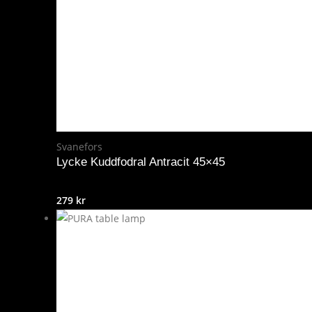
Svanefors
Lycke Kuddfodral Antracit 45×45
279
kr