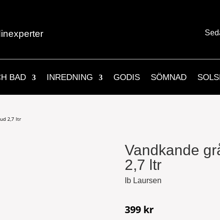
inexperter
Sed
CH BAD
INREDNING
GODIS
SÖMNAD
SOLS
d 2,7 ltr
Vandkande grå
2,7 ltr
Ib Laursen
399
kr