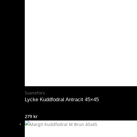
35 kr.
28 kr.
Svanefors
Lycke Kuddfodral Antracit 45×45
279
kr