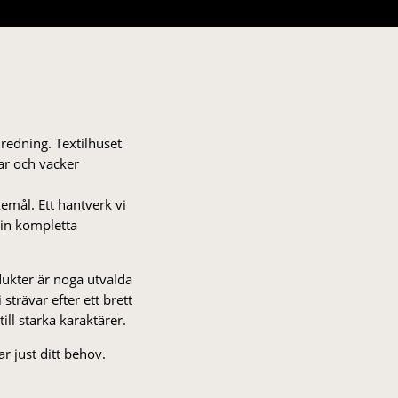
nredning. Textilhuset
gar och vacker
kemål. Ett hantverk vi
 din kompletta
odukter är noga utvalda
strä­var efter ett brett
 till starka karaktärer.
r just ditt behov.