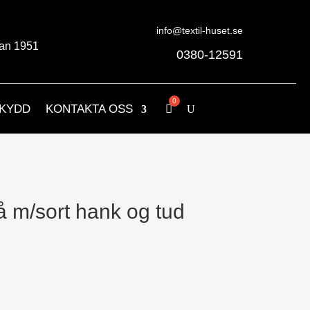
info@textil-huset.se
an 1951
0380-12591
KYDD
KONTAKTA OSS
 m/sort hank og tud