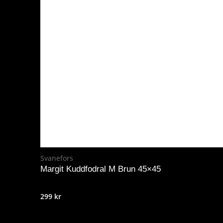
Svanefors
Margit Kuddfodral M Brun 45×45
299
kr