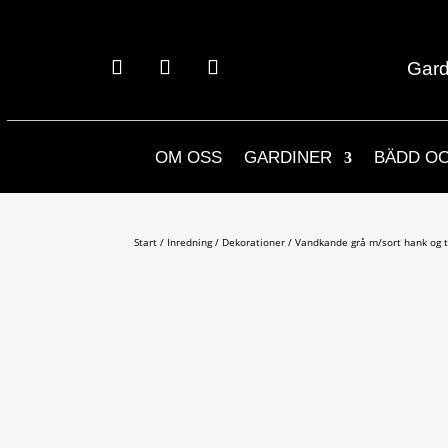
Gard
OM OSS
GARDINER
BÄDD O
Start
/
Inredning
/
Dekorationer
/ Vandkande grå m/sort hank og tu