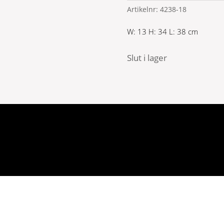
Artikelnr:
4238-18
W: 13 H: 34 L: 38 cm
Slut i lager