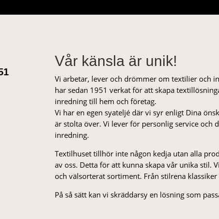
Vår känsla är unik!
51
Vi arbetar, lever och drömmer om textilier och i
har sedan 1951 verkat för att skapa textillösnin
inredning till hem och företag.
Vi har en egen syateljé där vi syr enligt Dina öns
är stolta över. Vi lever för personlig service och
inredning.
Textilhuset tillhör inte någon kedja utan alla pr
av oss. Detta för att kunna skapa vår unika stil. Vi 
och välsorterat sor­ti­ment. Från stil­rena klas­siker
På så sätt kan vi skräddarsy en lösning som passa