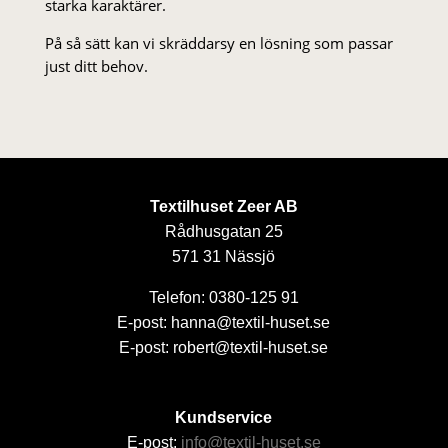
starka karaktärer.
På så sätt kan vi skräddarsy en lösning som passar
just ditt behov.
Textilhuset Zeer AB
Rådhusgatan 25
571 31 Nässjö
Telefon: 0380-125 91
E-post: hanna@textil-huset.se
E-post: robert@textil-huset.se
Kundservice
E-post:
info@textil-huset.se