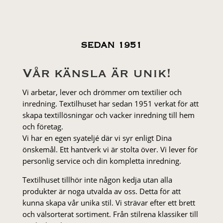
SEDAN 1951
Vår känsla är unik!
Vi arbetar, lever och drömmer om textilier och
inredning. Textilhuset har sedan 1951 verkat för att
skapa textillösningar och vacker inredning till hem
och företag.
Vi har en egen syateljé där vi syr enligt Dina
önskemål. Ett hantverk vi är stolta över. Vi lever för
personlig service och din kompletta inredning.
Textilhuset tillhör inte någon kedja utan alla
produkter är noga utvalda av oss. Detta för att
kunna skapa vår unika stil. Vi strä­var efter ett brett
och välsorterat sor­ti­ment. Från stil­rena klas­siker till