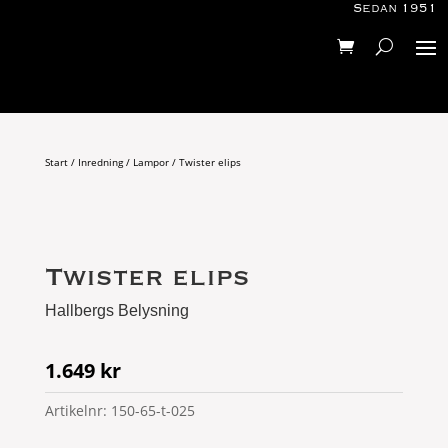
Sedan 1951
Start
/
Inredning
/
Lampor
/ Twister elips
Twister elips
Hallbergs Belysning
1.649
kr
Artikelnr:
150-65-t-025