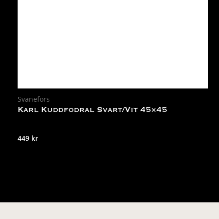
Svanefors
Karl Kuddfodral Svart/Vit 45×45
449
kr