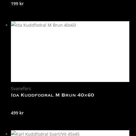
199
kr
Svanefors
Ida Kuddfodral M Brun 40×60
499
kr