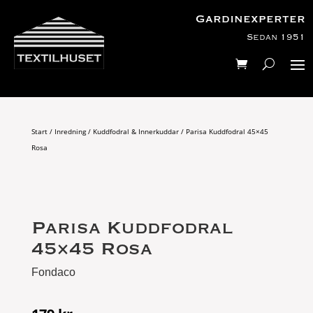
Gardinexperter
Sedan 1951
Start
/
Inredning
/
Kuddfodral & Innerkuddar
/ Parisa Kuddfodral 45×45
Rosa
Parisa Kuddfodral
45×45 Rosa
Fondaco