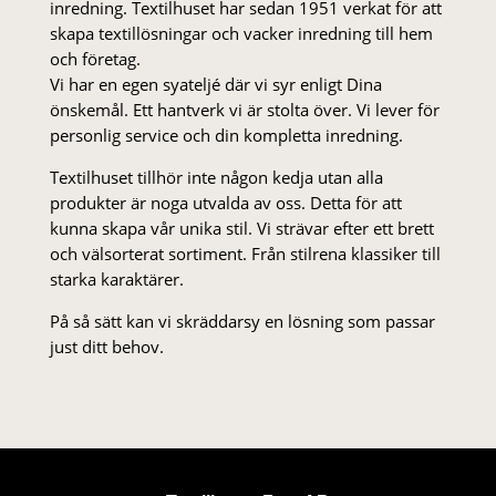
inredning. Textilhuset har sedan 1951 verkat för att
skapa textillösningar och vacker inredning till hem
och företag.
Vi har en egen syateljé där vi syr enligt Dina
önskemål. Ett hantverk vi är stolta över. Vi lever för
personlig service och din kompletta inredning.
Textilhuset tillhör inte någon kedja utan alla
produkter är noga utvalda av oss. Detta för att
kunna skapa vår unika stil. Vi strä­var efter ett brett
och välsorterat sor­ti­ment. Från stil­rena klas­siker till
starka karaktärer.
På så sätt kan vi skräddarsy en lösning som passar
just ditt behov.