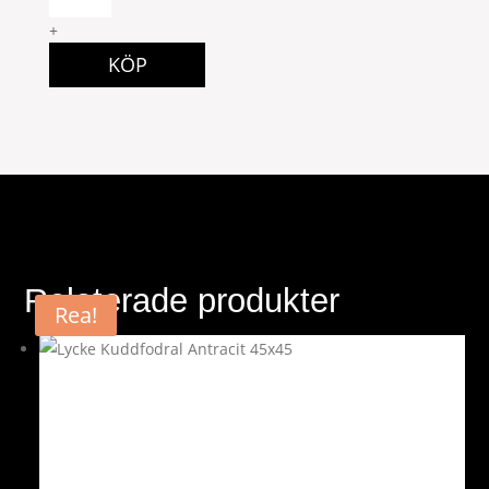
+
KÖP
Relaterade produkter
Rea!