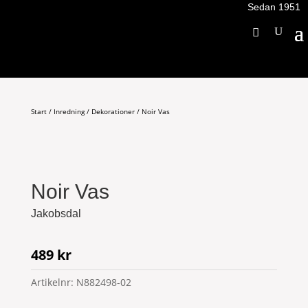
Sedan 1951
Start
/
Inredning
/
Dekorationer
/ Noir Vas
Noir Vas
Jakobsdal
489
kr
Artikelnr:
N882498-02