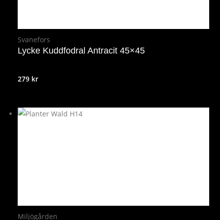
Svanefors
Lycke Kuddfodral Antracit 45×45
279
kr
Miljögården