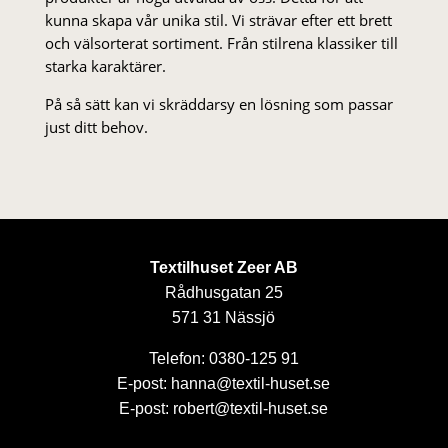
kunna skapa vår unika stil. Vi strä­var efter ett brett
och välsorterat sor­ti­ment. Från stil­rena klas­siker till
starka karaktärer.
På så sätt kan vi skräddarsy en lösning som passar
just ditt behov.
Textilhuset Zeer AB
Rådhusgatan 25
571 31 Nässjö
Telefon: 0380-125 91
E-post: hanna@textil-huset.se
E-post: robert@textil-huset.se