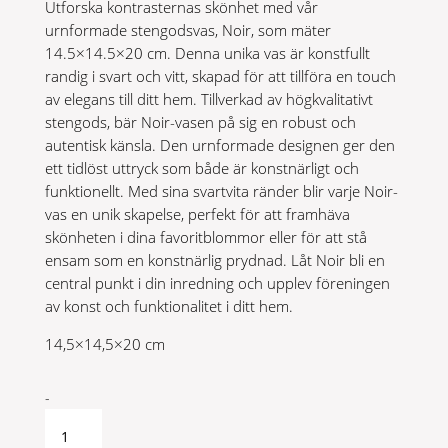
Utforska kontrasternas skönhet med vår
urnformade stengodsvas, Noir, som mäter
14.5×14.5×20 cm. Denna unika vas är konstfullt
randig i svart och vitt, skapad för att tillföra en touch
av elegans till ditt hem. Tillverkad av högkvalitativt
stengods, bär Noir-vasen på sig en robust och
autentisk känsla. Den urnformade designen ger den
ett tidlöst uttryck som både är konstnärligt och
funktionellt. Med sina svartvita ränder blir varje Noir-
vas en unik skapelse, perfekt för att framhäva
skönheten i dina favoritblommor eller för att stå
ensam som en konstnärlig prydnad. Låt Noir bli en
central punkt i din inredning och upplev föreningen
av konst och funktionalitet i ditt hem.
14,5×14,5×20 cm
Noir
-
Vas
quantity