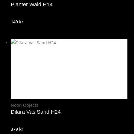
Planter Wald H14
149
kr
Noori Objects
Dilara Vas Sand H24
379
kr