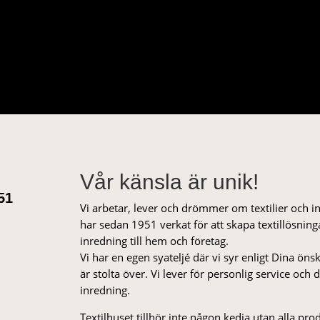
Vår känsla är unik!
51
Vi arbetar, lever och drömmer om textilier och i
har sedan 1951 verkat för att skapa textillösnin
inredning till hem och företag.
Vi har en egen syateljé där vi syr enligt Dina öns
är stolta över. Vi lever för personlig service och
inredning.
Textilhuset tillhör inte någon kedja utan alla pr