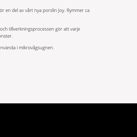
lhör en del av vårt nya porslin Joy. Rymmer ca
 och tillverkningsprocessen gör att varje
önster.
 använda i mikrovågsugnen.