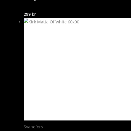
299
kr
Svanefors