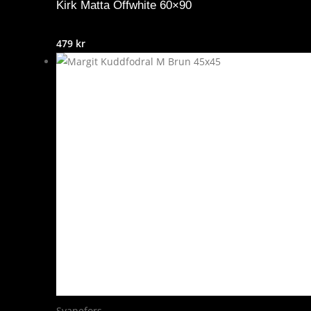
Kirk Matta Offwhite 60×90
479
kr
Svanefors