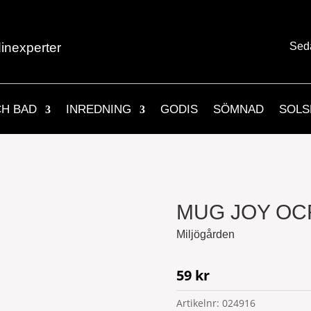
inexperter
Sed
CH BAD
INREDNING
GODIS
SÖMNAD
SOLS
MUG JOY OC
Miljögården
59
kr
Artikelnr:
024916