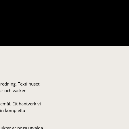
nredning. Textilhuset
gar och vacker
kemål. Ett hantverk vi
 din kompletta
odukter är noga utvalda