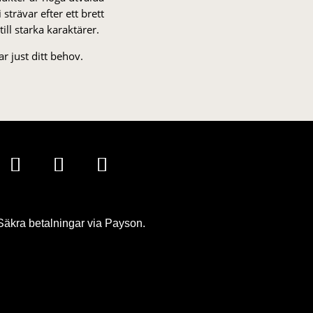
strä­var efter ett brett
 till starka karaktärer.
r just ditt behov.
Säkra betalningar via Payson.