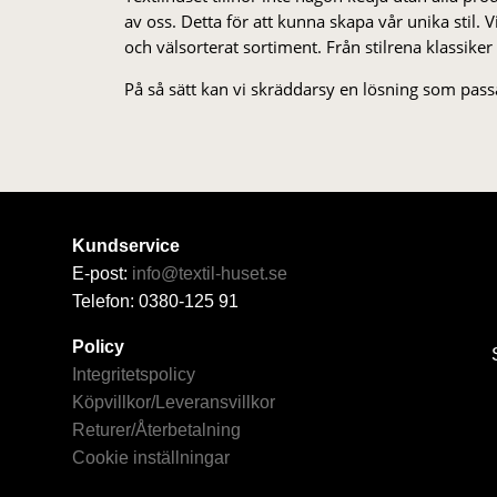
av oss. Detta för att kunna skapa vår unika stil. Vi 
och välsorterat sor­ti­ment. Från stil­rena klas­siker
På så sätt kan vi skräddarsy en lösning som passa
Kundservice
E-post:
info@textil-huset.se
Telefon: 0380-125 91
Policy
Integritetspolicy
Köpvillkor/Leveransvillkor
Returer/Återbetalning
Cookie inställningar