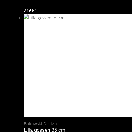
749
kr
Bukowski Design
Lilla gossen 35 cm