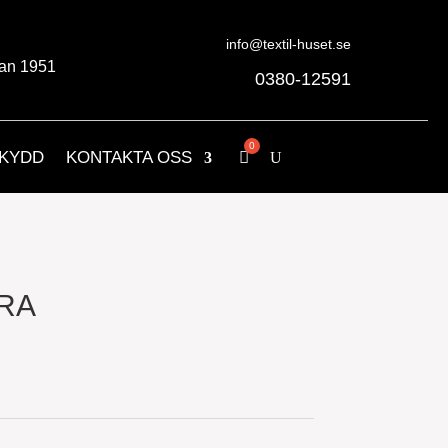
info@textil-huset.se
an 1951
0380-12591
KYDD
KONTAKTA OSS
RA