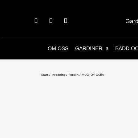
Gard
OM OSS
GARDINER
BÄDD O
Start
/
Inredning
/
Porslin
/ MUG JOY OCRA