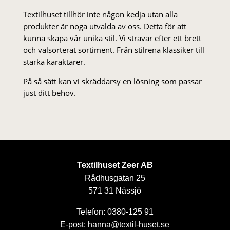
Textilhuset tillhör inte någon kedja utan alla
produkter är noga utvalda av oss. Detta för att
kunna skapa vår unika stil. Vi strä­var efter ett brett
och välsorterat sor­ti­ment. Från stil­rena klas­siker till
starka karaktärer.
På så sätt kan vi skräddarsy en lösning som passar
just ditt behov.
Textilhuset Zeer AB
Rådhusgatan 25
571 31 Nässjö
Telefon: 0380-125 91
E-post: hanna@textil-huset.se