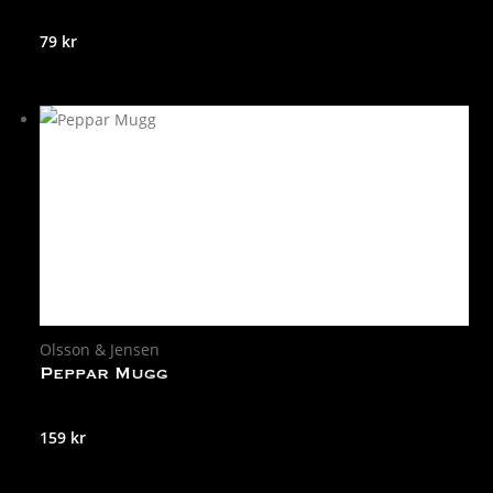
79
kr
Olsson & Jensen
Peppar Mugg
159
kr