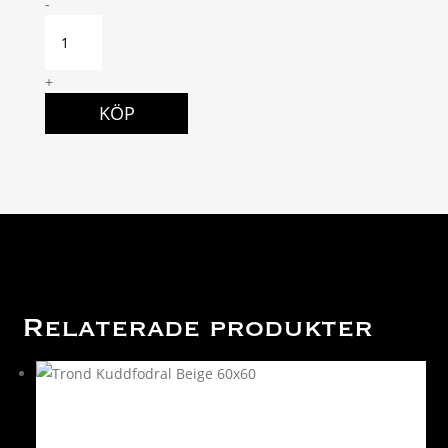
ISABEL
-
Ljuslykta
quantity
+
KÖP
Relaterade produkter