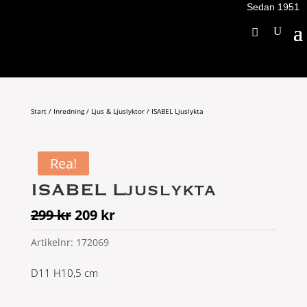
Sedan 1951
Start
/
Inredning
/
Ljus & Ljuslyktor
/ ISABEL Ljuslykta
Rea!
ISABEL Ljuslykta
Det
Det
299
kr
209
kr
ursprungliga
nuvarande
Artikelnr:
172069
priset
priset
var:
är:
D11 H10,5 cm
299 kr.
209 kr.