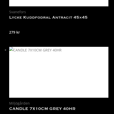
Svanefors
Lycke Kuddfodral Antracit 45×45
279
kr
Miljögården
CANDLE 7X10CM GREY 40HR