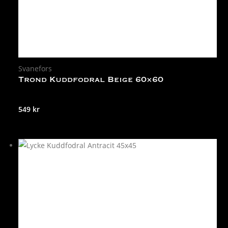
Svanefors
Trond Kuddfodral Beige 60×60
549
kr