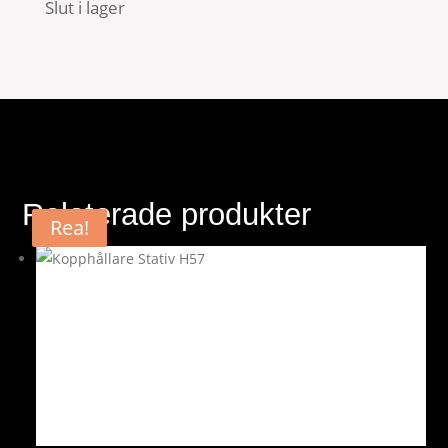
Slut i lager
Relaterade produkter
Rea!
Rea!