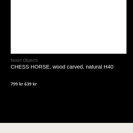
var:
är:
59 kr.
29 kr.
Noori Objects
CHESS HORSE, wood carved, natural H40
Det
Det
799
kr
639
kr
ursprungliga
nuvarande
priset
priset
var:
är:
799 kr.
639 kr.