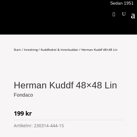
Sedan 1951
Start
/
Inredning
/
Kuddfodral & Innerkuddar
/ Herman Kuddf 48×48 Lin
Herman Kuddf 48×48 Lin
Fondaco
199
kr
Artikelnr:
230314-444-15