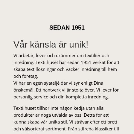
SEDAN 1951
Vår känsla är unik!
Vi arbetar, lever och drömmer om textilier och
inredning. Textilhuset har sedan 1951 verkat för att
skapa textillösningar och vacker inredning till hem
och företag.
Vi har en egen syateljé där vi syr enligt Dina
önskemål. Ett hantverk vi är stolta över. Vi lever för
personlig service och din kompletta inredning.
Textilhuset tillhör inte någon kedja utan alla
produkter är noga utvalda av oss. Detta för att
kunna skapa vår unika stil. Vi strä­var efter ett brett
och välsorterat sor­ti­ment. Från stil­rena klas­siker till