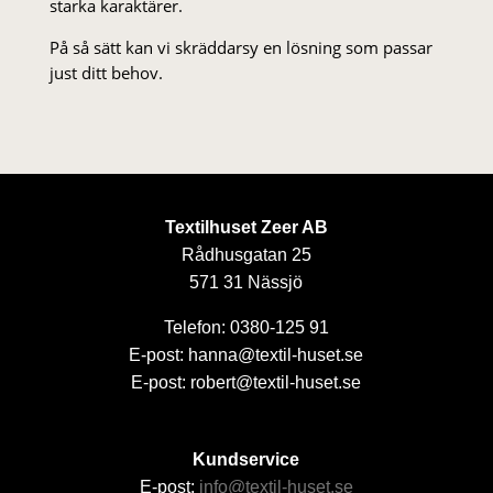
starka karaktärer.
På så sätt kan vi skräddarsy en lösning som passar
just ditt behov.
Textilhuset Zeer AB
Rådhusgatan 25
571 31 Nässjö
Telefon: 0380-125 91
E-post: hanna@textil-huset.se
E-post: robert@textil-huset.se
Kundservice
E-post:
info@textil-huset.se