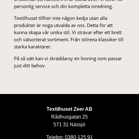
personlig service och din kompletta inredning.
Textilhuset tillhör inte någon kedja utan alla
produkter är noga utvalda av oss. Detta för att
kunna skapa vår unika stil. Vi strä­var efter ett brett
och välsorterat sor­ti­ment. Från stil­rena klas­siker till
starka karaktärer.
På så sätt kan vi skräddarsy en lösning som passar
just ditt behov.
Textilhuset Zeer AB
Rådhusgatan 25
571 31 Nässjö
Telefon: 0380-125 91