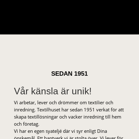
ursprungliga
nuvarande
priset
priset
var:
är:
35 kr.
28 kr.
SEDAN 1951
Vår känsla är unik!
Vi arbetar, lever och drömmer om textilier och
inredning. Textilhuset har sedan 1951 verkat för att
skapa textillösningar och vacker inredning till hem
och företag.
Vi har en egen syateljé där vi syr enligt Dina
önskemål. Ett hantverk vi är stolta över. Vi lever för