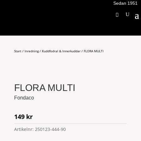
Sedan 1951
Start
/
Inredning
/
Kuddfodral & Innerkuddar
/ FLORA MULTI
FLORA MULTI
Fondaco
149
kr
Artikelnr:
250123-444-90