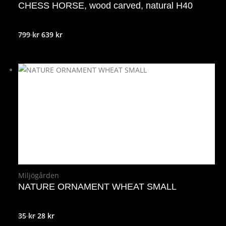
CHESS HORSE, wood carved, natural H40
Det
Det
799
kr
639
kr
ursprungliga
nuvarande
priset
priset
var:
är:
799 kr.
639 kr.
Miljögården
NATURE ORNAMENT WHEAT SMALL
Det
Det
35
kr
28
kr