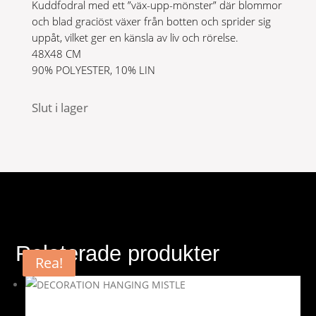
Kuddfodral med ett ”väx-upp-mönster” där blommor
och blad graciöst växer från botten och sprider sig
uppåt, vilket ger en känsla av liv och rörelse.
48X48 CM
90% POLYESTER, 10% LIN
Slut i lager
Relaterade produkter
Rea!
Rea!