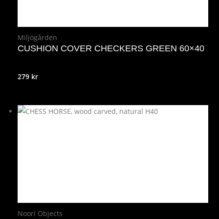
Miljögården
CUSHION COVER CHECKERS GREEN 60×40
279
kr
Noori Objects