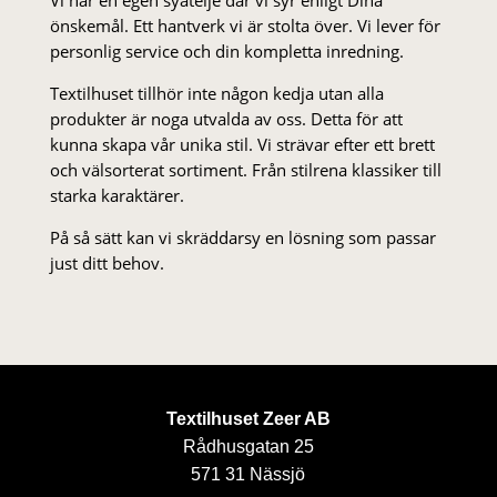
önskemål. Ett hantverk vi är stolta över. Vi lever för
personlig service och din kompletta inredning.
Textilhuset tillhör inte någon kedja utan alla
produkter är noga utvalda av oss. Detta för att
kunna skapa vår unika stil. Vi strä­var efter ett brett
och välsorterat sor­ti­ment. Från stil­rena klas­siker till
starka karaktärer.
På så sätt kan vi skräddarsy en lösning som passar
just ditt behov.
Textilhuset Zeer AB
Rådhusgatan 25
571 31 Nässjö