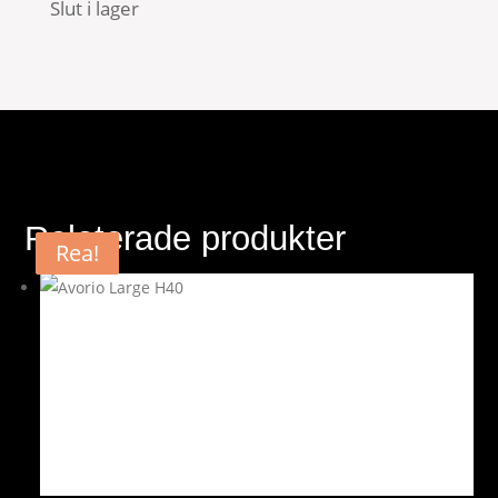
Slut i lager
Relaterade produkter
Rea!
Rea!
Rea!