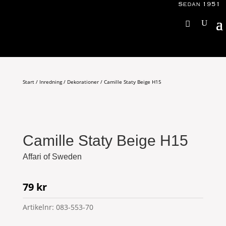
Sedan 1951
Start
/
Inredning
/
Dekorationer
/ Camille Staty Beige H15
Camille Staty Beige H15
Affari of Sweden
79
kr
Artikelnr:
083-553-70