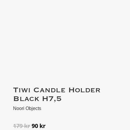
Tiwi Candle Holder
Black H7,5
Noori Objects
Det
Det
179
kr
90
kr