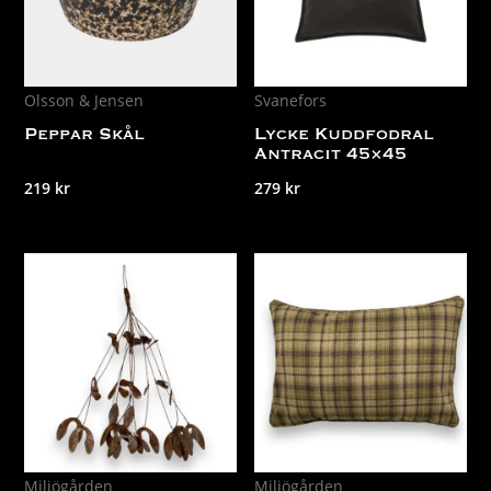
Olsson & Jensen
Svanefors
Peppar Skål
Lycke Kuddfodral
Antracit 45×45
219
kr
279
kr
Miljögården
Miljögården