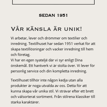
SEDAN 1951
Vår känsla är unik!
Vi arbetar, lever och drömmer om textilier och
inredning. Textilhuset har sedan 1951 verkat för att
skapa textillösningar och vacker inredning till hem
och företag.
Vi har en egen syateljé där vi syr enligt Dina
önskemål. Ett hantverk vi är stolta över. Vi lever för
personlig service och din kompletta inredning.
Textilhuset tillhör inte någon kedja utan alla
produkter är noga utvalda av oss. Detta för att
kunna skapa vår unika stil. Vi strä­var efter ett brett
och välsorterat sor­ti­ment. Från stil­rena klas­siker till
starka karaktärer.