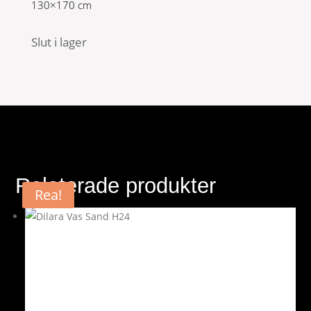
130×170 cm
Slut i lager
Relaterade produkter
Rea!