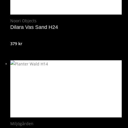
Noori Objects
Dilara Vas Sand H24
379
kr
Miljögården