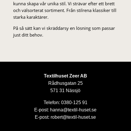
kunna skapa vår unika stil. Vi strä­var efter ett brett
och välsorterat sor­ti­ment. Från stil­rena klas­siker till
starka karaktärer.
På så sätt kan vi skräddarsy en lösning som passar
just ditt behov.
Textilhuset Zeer AB
Rådhusgatan 25
571 31 Nässjö
Telefon: 0380-125 91
E-post: hanna@textil-huset.se
E-post: robert@textil-huset.se