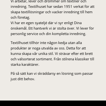
Vi arbetar, lever och drömmer om textilier och
inredning. Textilhuset har sedan 1951 verkat för att
skapa textillösningar och vacker inredning till hem
och företag.
Vi har en egen syateljé där vi syr enligt Dina
önskemål. Ett hantverk vi är stolta över. Vi lever för
personlig service och din kompletta inredning.
Textilhuset tillhör inte någon kedja utan alla
produkter är noga utvalda av oss. Detta för att
kunna skapa vår unika stil. Vi strä­var efter ett brett
och välsorterat sor­ti­ment. Från stil­rena klas­siker till
starka karaktärer.
På så sätt kan vi skräddarsy en lösning som passar
just ditt behov.