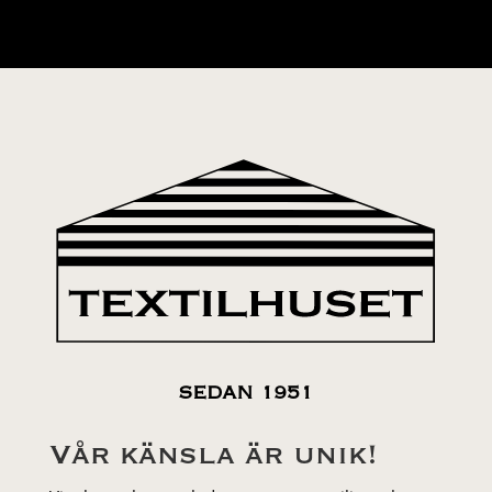
var:
är:
59 kr.
29 kr.
SEDAN 1951
Vår känsla är unik!