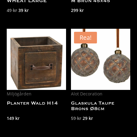
WHEAT LARGE
M Brun 45×45
Det
Det
49
kr
39
kr
299
kr
ursprungliga
nuvarande
priset
priset
var:
är:
Rea!
49 kr.
39 kr.
Miljögården
Alot Decoration
Planter Wald H14
Glaskula Taupe
Brons Ø8cm
Det
Det
149
kr
59
kr
29
kr
ursprungliga
nuvarande
priset
priset