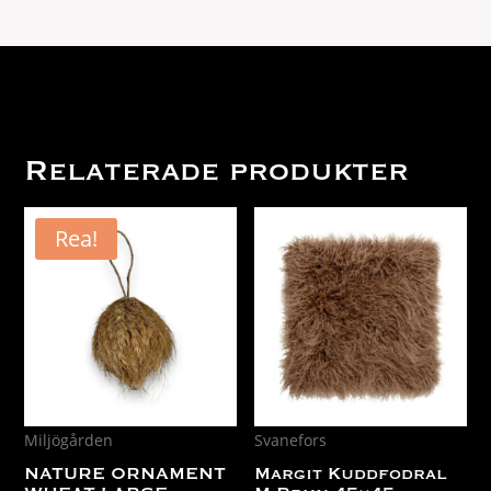
Relaterade produkter
Rea!
Miljögården
Svanefors
NATURE ORNAMENT
Margit Kuddfodral