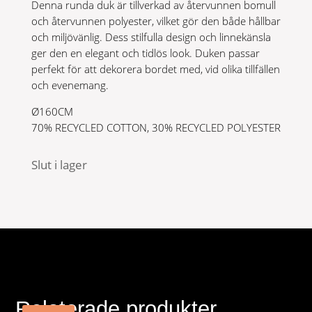
Denna runda duk är tillverkad av återvunnen bomull
och återvunnen polyester, vilket gör den både hållbar
och miljövänlig. Dess stilfulla design och linnekänsla
ger den en elegant och tidlös look. Duken passar
perfekt för att dekorera bordet med, vid olika tillfällen
och evenemang.
Ø160CM
70% RECYCLED COTTON, 30% RECYCLED POLYESTER
Slut i lager
Relaterade produkter