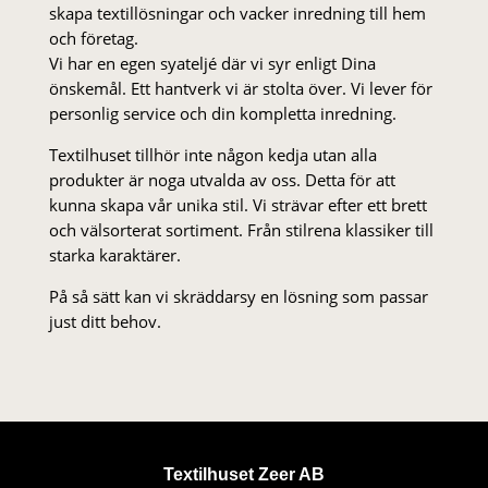
skapa textillösningar och vacker inredning till hem
och företag.
Vi har en egen syateljé där vi syr enligt Dina
önskemål. Ett hantverk vi är stolta över. Vi lever för
personlig service och din kompletta inredning.
Textilhuset tillhör inte någon kedja utan alla
produkter är noga utvalda av oss. Detta för att
kunna skapa vår unika stil. Vi strä­var efter ett brett
och välsorterat sor­ti­ment. Från stil­rena klas­siker till
starka karaktärer.
På så sätt kan vi skräddarsy en lösning som passar
just ditt behov.
Textilhuset Zeer AB