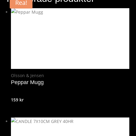
Rea!
Olsson & Jensen
Peppar Mugg
159
kr