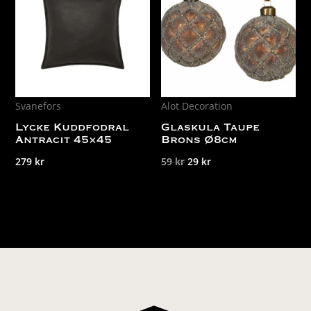
Svanefors
Alot Decoration
Lycke Kuddfodral
Glaskula Taupe
Antracit 45×45
Brons Ø8cm
Det
Det
279
kr
59
kr
29
kr
ursprungliga
nuvarande
priset
priset
var:
är:
59 kr.
29 kr.