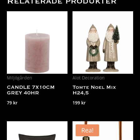
Relaterade produkter
Miljögården
Alot Decoration
CANDLE 7X10CM
Tomte Noel Mix
GREY 40HR
H24,5
79
kr
199
kr
Rea!