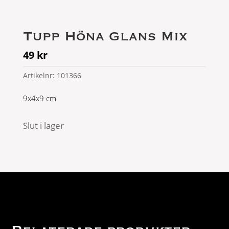
Tupp Höna Glans Mix
49
kr
Artikelnr:
101366
9x4x9 cm
Slut i lager