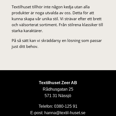
Textilhuset tillhör inte någon kedja utan alla
produkter är noga utvalda av oss. Detta för att
kunna skapa vår unika stil. Vi strä­var efter ett brett
och välsorterat sor­ti­ment. Från stil­rena klas­siker till
starka karaktärer.
På så sätt kan vi skräddarsy en lösning som passar
just ditt behov.
Textilhuset Zeer AB
Rådhusgatan 25
571 31 Nässjö
Telefon: 0380-125 91
E-post: hanna@textil-huset.se