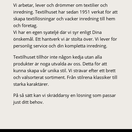
Vi arbetar, lever och drömmer om textilier och
inredning. Textilhuset har sedan 1951 verkat för att
skapa textillösningar och vacker inredning till hem
och företag.
Vi har en egen syateljé där vi syr enligt Dina
önskemål. Ett hantverk vi är stolta över. Vi lever för
personlig service och din kompletta inredning.
Textilhuset tillhör inte någon kedja utan alla
produkter är noga utvalda av oss. Detta för att
kunna skapa vår unika stil. Vi strä­var efter ett brett
och välsorterat sor­ti­ment. Från stil­rena klas­siker till
starka karaktärer.
På så sätt kan vi skräddarsy en lösning som passar
just ditt behov.