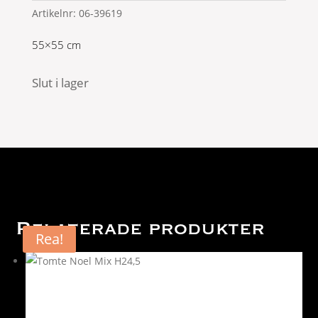
Artikelnr:
06-39619
55×55 cm
Slut i lager
Relaterade produkter
Rea!