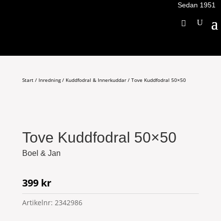
Sedan 1951
Start
/
Inredning
/
Kuddfodral & Innerkuddar
/ Tove Kuddfodral 50×50
Tove Kuddfodral 50×50
Boel & Jan
399
kr
Artikelnr:
2342986