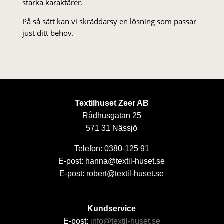
starka karaktärer.
På så sätt kan vi skräddarsy en lösning som passar
just ditt behov.
Textilhuset Zeer AB
Rådhusgatan 25
571 31 Nässjö
Telefon: 0380-125 91
E-post: hanna@textil-huset.se
E-post: robert@textil-huset.se
Kundservice
E-post:
info@textil-huset.se