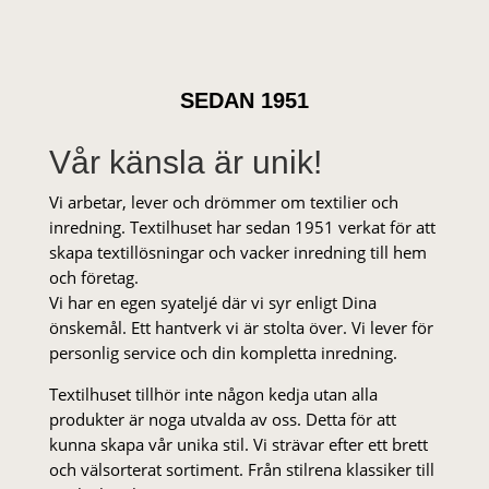
SEDAN 1951
Vår känsla är unik!
Vi arbetar, lever och drömmer om textilier och
inredning. Textilhuset har sedan 1951 verkat för att
skapa textillösningar och vacker inredning till hem
och företag.
Vi har en egen syateljé där vi syr enligt Dina
önskemål. Ett hantverk vi är stolta över. Vi lever för
personlig service och din kompletta inredning.
Textilhuset tillhör inte någon kedja utan alla
produkter är noga utvalda av oss. Detta för att
kunna skapa vår unika stil. Vi strä­var efter ett brett
och välsorterat sor­ti­ment. Från stil­rena klas­siker till