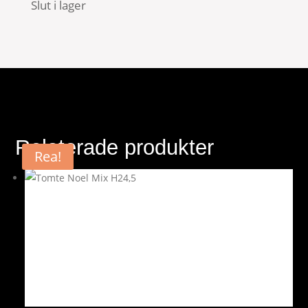
Slut i lager
Relaterade produkter
Rea!