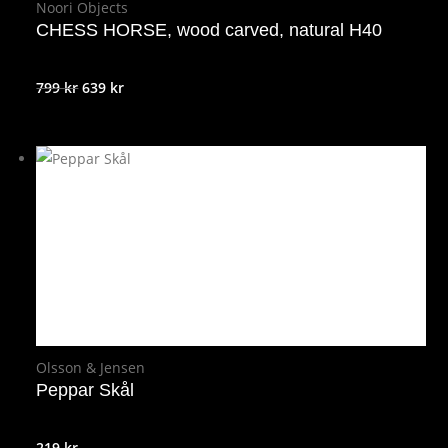
Noori Objects
CHESS HORSE, wood carved, natural H40
Det
Det
799
kr
639
kr
ursprungliga
nuvarande
priset
priset
var:
är:
799 kr.
639 kr.
Olsson & Jensen
Peppar Skål
219
kr