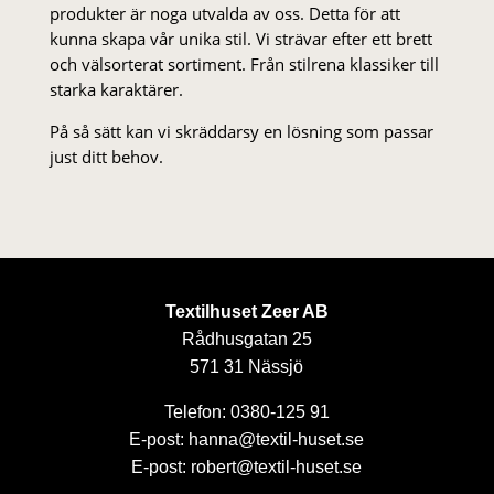
produkter är noga utvalda av oss. Detta för att
kunna skapa vår unika stil. Vi strä­var efter ett brett
och välsorterat sor­ti­ment. Från stil­rena klas­siker till
starka karaktärer.
På så sätt kan vi skräddarsy en lösning som passar
just ditt behov.
Textilhuset Zeer AB
Rådhusgatan 25
571 31 Nässjö
Telefon: 0380-125 91
E-post: hanna@textil-huset.se
E-post: robert@textil-huset.se