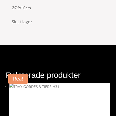
Ø76x10cm
Slut i lager
Relaterade produkter
Rea!