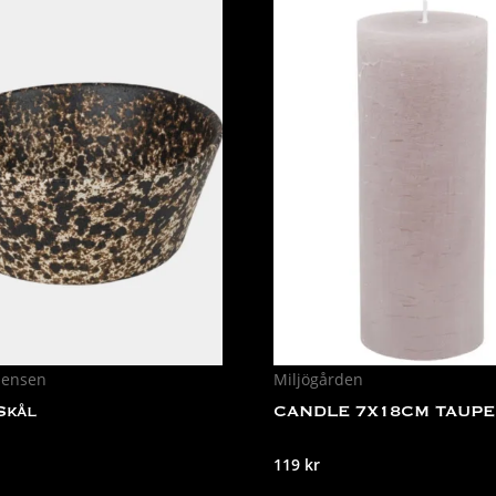
Jensen
Miljögården
Skål
CANDLE 7X18CM TAUPE
119
kr