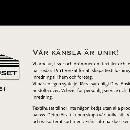
Vår känsla är unik!
Vi arbetar, lever och drömmer om textilier och i
har sedan 1951 verkat för att skapa textillösnin
inredning till hem och företag.
Vi har en egen syateljé där vi syr enligt Dina öns
är stolta över. Vi lever för personlig service och
51
inredning.
Textilhuset tillhör inte någon kedja utan alla pr
av oss. Detta för att kunna skapa vår unika stil. Vi 
och välsorterat sor­ti­ment. Från stil­rena klas­siker