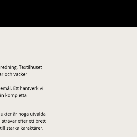
nredning. Textilhuset
gar och vacker
kemål. Ett hantverk vi
 din kompletta
odukter är noga utvalda
strä­var efter ett brett
 till starka karaktärer.