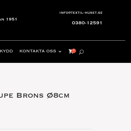
info@textil-huset.se
an 1951
0380-12591
KYDD
KONTAKTA OSS
upe Brons Ø8cm
de