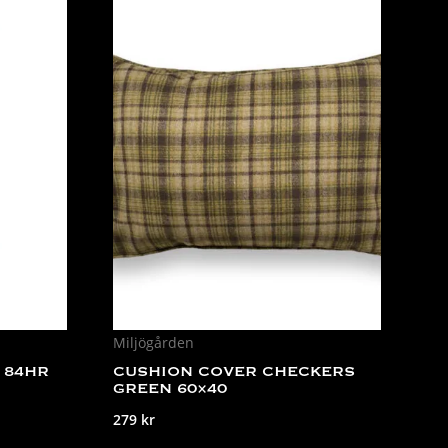
Miljögården
 84HR
CUSHION COVER CHECKERS
GREEN 60×40
279
kr