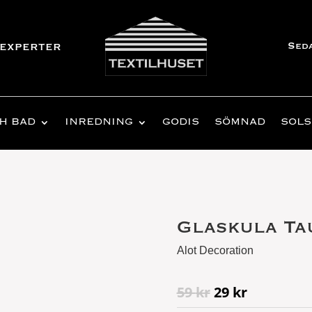
Sed
experter
H BAD
INREDNING
GODIS
SÖMNAD
SOLS
Glaskula Ta
Alot Decoration
Det
Det
59
kr
29
kr
ursprungliga
nuvaran