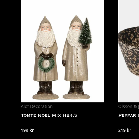
Alot Decoration
Olsson & 
Tomte Noel Mix H24,5
Peppar 
199
kr
219
kr