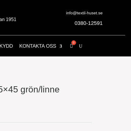
info@textil-huset.se
an 1951
0380-12591
KYDD
KONTAKTA OSS
5×45 grön/linne