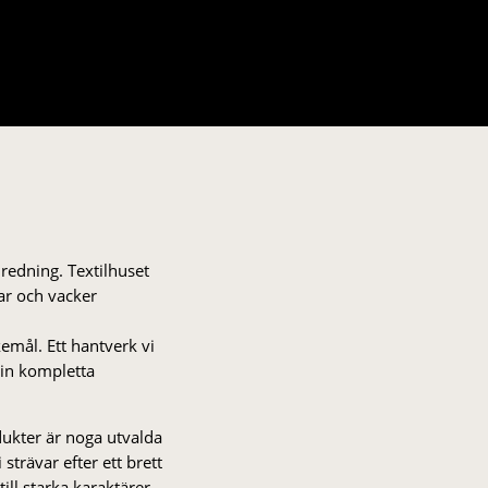
nredning. Textilhuset
gar och vacker
kemål. Ett hantverk vi
 din kompletta
odukter är noga utvalda
strä­var efter ett brett
 till starka karaktärer.