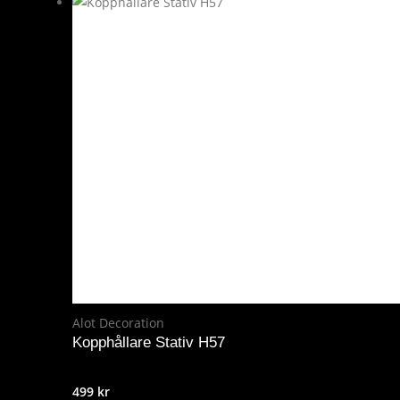
Alot Decoration
Kopphållare Stativ H57
499
kr