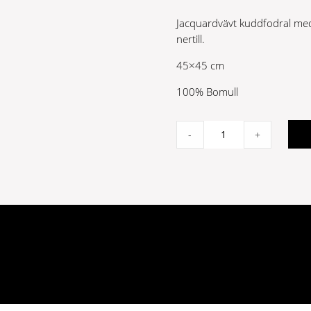
Jacquardvävt kuddfodral med
nertill.
45×45 cm
100% Bomull
Signe
-
+
fodral
45x45
grön/linne
quantity