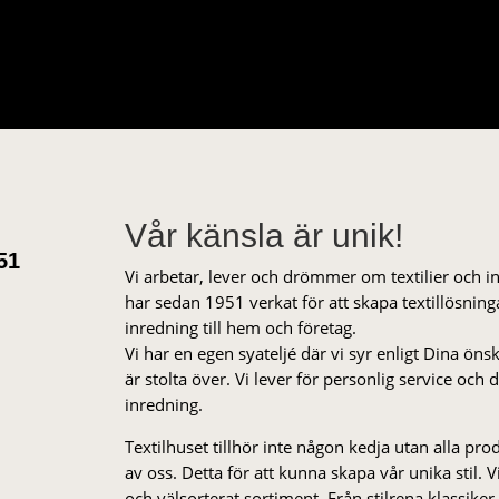
Vår känsla är unik!
51
Vi arbetar, lever och drömmer om textilier och i
har sedan 1951 verkat för att skapa textillösnin
inredning till hem och företag.
Vi har en egen syateljé där vi syr enligt Dina öns
är stolta över. Vi lever för personlig service och
inredning.
Textilhuset tillhör inte någon kedja utan alla pr
av oss. Detta för att kunna skapa vår unika stil. Vi 
och välsorterat sor­ti­ment. Från stil­rena klas­siker