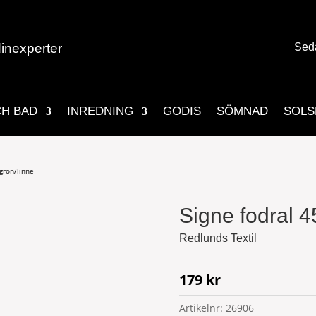
inexperter
Sed
CH BAD
INREDNING
GODIS
SÖMNAD
SOLS
grön/linne
Signe fodral 4
Redlunds Textil
179
kr
Artikelnr:
26906