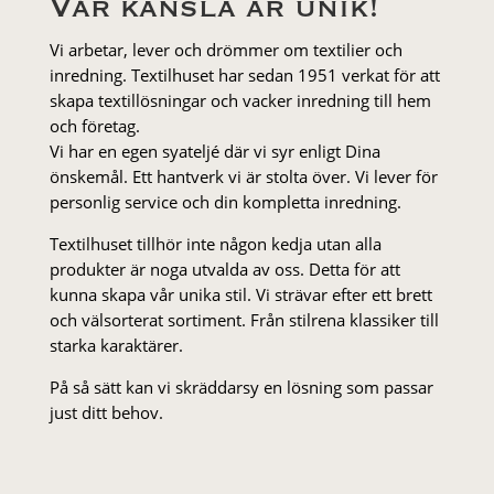
Vår känsla är unik!
Vi arbetar, lever och drömmer om textilier och
inredning. Textilhuset har sedan 1951 verkat för att
skapa textillösningar och vacker inredning till hem
och företag.
Vi har en egen syateljé där vi syr enligt Dina
önskemål. Ett hantverk vi är stolta över. Vi lever för
personlig service och din kompletta inredning.
Textilhuset tillhör inte någon kedja utan alla
produkter är noga utvalda av oss. Detta för att
kunna skapa vår unika stil. Vi strä­var efter ett brett
och välsorterat sor­ti­ment. Från stil­rena klas­siker till
starka karaktärer.
På så sätt kan vi skräddarsy en lösning som passar
just ditt behov.