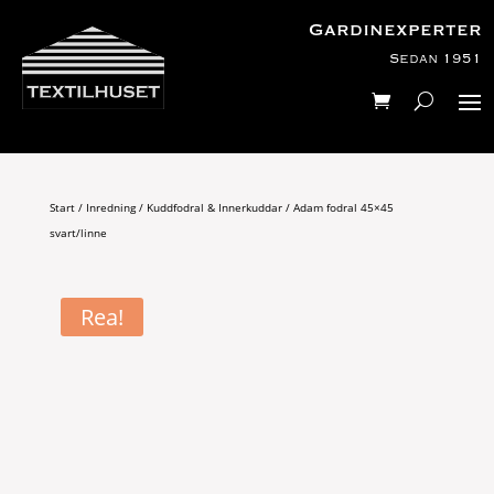
Gardinexperter
Sedan 1951
Start
/
Inredning
/
Kuddfodral & Innerkuddar
/ Adam fodral 45×45
svart/linne
Rea!