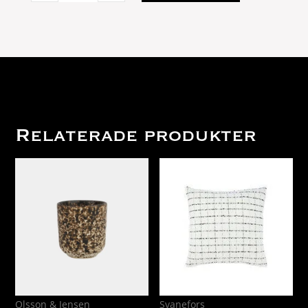
45x45
svart/linne
quantity
Relaterade produkter
Olsson & Jensen
Svanefors