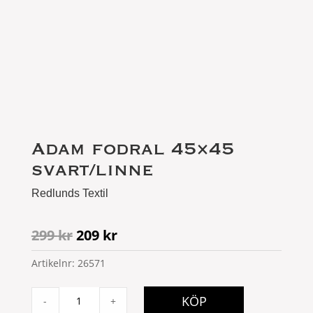
Adam fodral 45×45
svart/linne
Redlunds Textil
Det
Det
299
kr
209
kr
ursprungliga
nuvarande
Artikelnr:
26571
priset
priset
var:
är:
Adam
299 kr.
209 kr.
KÖP
-
+
fodral