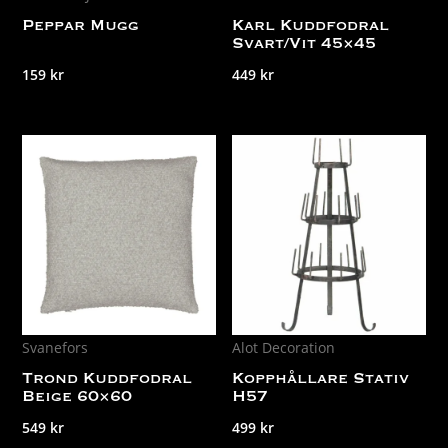
Peppar Mugg
Karl Kuddfodral
Svart/Vit 45×45
159
kr
449
kr
Svanefors
Alot Decoration
Trond Kuddfodral
Kopphållare Stativ
Beige 60×60
H57
549
kr
499
kr