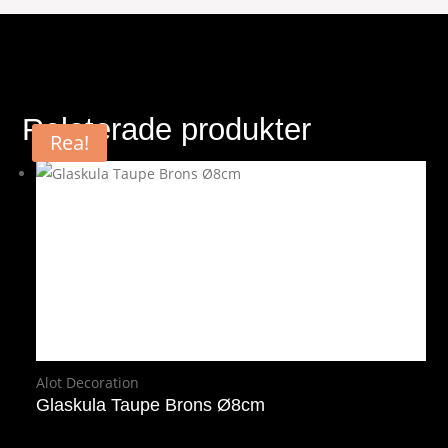
Relaterade produkter
Rea!
Alot Decoration
Glaskula Taupe Brons Ø8cm