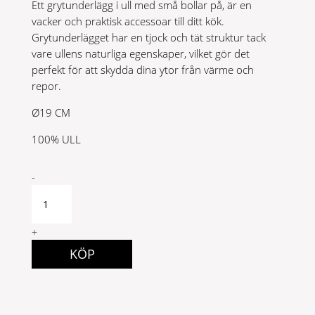
Ett grytunderlägg i ull med små bollar på, är en
vacker och praktisk accessoar till ditt kök.
Grytunderlägget har en tjock och tät struktur tack
vare ullens naturliga egenskaper, vilket gör det
perfekt för att skydda dina ytor från värme och
repor.
Ø19 CM
100% ULL
Rulle
-
grön
quantity
+
KÖP