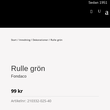
Sedan 1951
Start
/
Inredning
/
Dekorationer
/ Rulle grön
Rulle grön
Fondaco
99
kr
Artikelnr:
210332-025-40