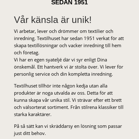
SEDAN 1951
Vår känsla är unik!
Vi arbetar, lever och drömmer om textilier och
inredning. Textilhuset har sedan 1951 verkat för att
skapa textillösningar och vacker inredning till hem
och företag.
Vi har en egen syateljé där vi syr enligt Dina
önskemål. Ett hantverk vi är stolta över. Vi lever för
personlig service och din kompletta inredning.
Textilhuset tillhör inte någon kedja utan alla
produkter är noga utvalda av oss. Detta för att
kunna skapa vår unika stil. Vi strä­var efter ett brett
och välsorterat sor­ti­ment. Från stil­rena klas­siker till
starka karaktärer.
På så sätt kan vi skräddarsy en lösning som passar
just ditt behov.