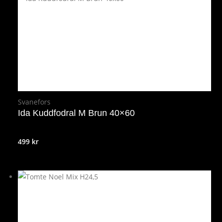
Svanefors
Ida Kuddfodral M Brun 40×60
499
kr