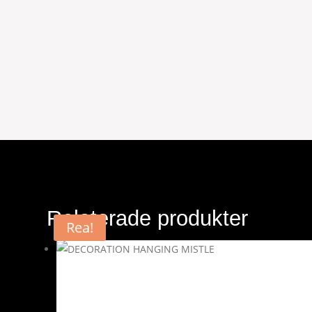
Relaterade produkter
Rea!