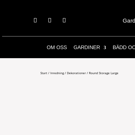
Gard
OM OSS
GARDINER
BÄDD O
Start
/
Inredning
/
Dekorationer
/ Round Storage Large