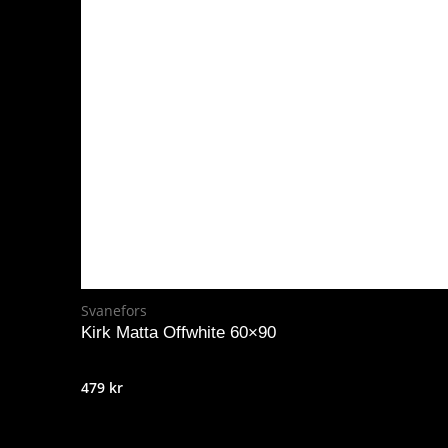
Svanefors
Kirk Matta Offwhite 60×90
479
kr