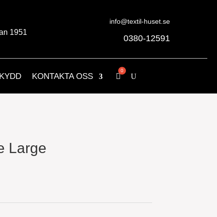
info@textil-huset.se
an 1951
0380-12591
KYDD
KONTAKTA OSS
e Large