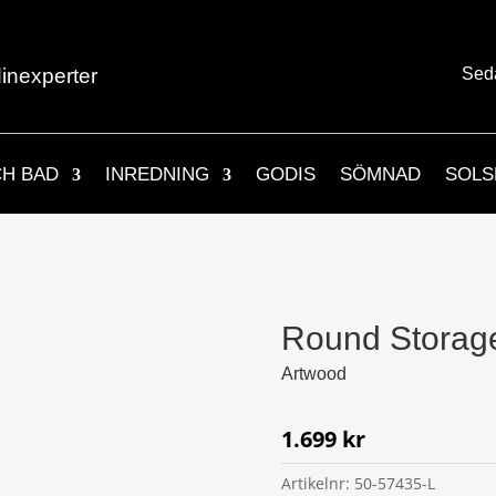
inexperter
Sed
CH BAD
INREDNING
GODIS
SÖMNAD
SOLS
Round Storag
Artwood
1.699
kr
Artikelnr:
50-57435-L