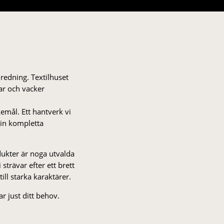
nredning. Textilhuset
gar och vacker
kemål. Ett hantverk vi
 din kompletta
odukter är noga utvalda
strä­var efter ett brett
 till starka karaktärer.
r just ditt behov.