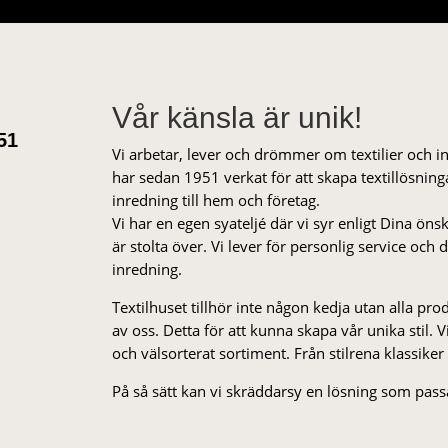
Vår känsla är unik!
51
Vi arbetar, lever och drömmer om textilier och i
har sedan 1951 verkat för att skapa textillösnin
inredning till hem och företag.
Vi har en egen syateljé där vi syr enligt Dina öns
är stolta över. Vi lever för personlig service och
inredning.
Textilhuset tillhör inte någon kedja utan alla pr
av oss. Detta för att kunna skapa vår unika stil. Vi 
och välsorterat sor­ti­ment. Från stil­rena klas­siker
På så sätt kan vi skräddarsy en lösning som passa