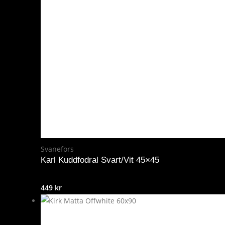
59 kr.
29 kr.
Svanefors
Karl Kuddfodral Svart/Vit 45×45
449
kr