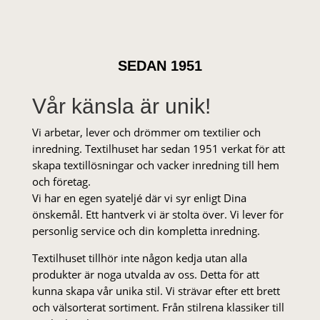
SEDAN 1951
Vår känsla är unik!
Vi arbetar, lever och drömmer om textilier och
inredning. Textilhuset har sedan 1951 verkat för att
skapa textillösningar och vacker inredning till hem
och företag.
Vi har en egen syateljé där vi syr enligt Dina
önskemål. Ett hantverk vi är stolta över. Vi lever för
personlig service och din kompletta inredning.
Textilhuset tillhör inte någon kedja utan alla
produkter är noga utvalda av oss. Detta för att
kunna skapa vår unika stil. Vi strä­var efter ett brett
och välsorterat sor­ti­ment. Från stil­rena klas­siker till