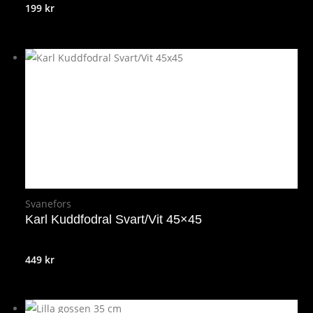
199
kr
Svanefors
Karl Kuddfodral Svart/Vit 45×45
449
kr