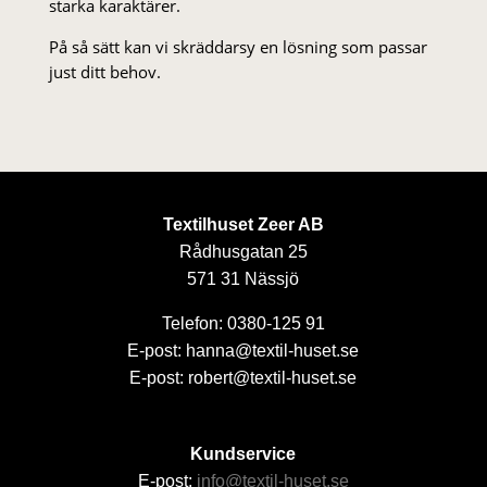
starka karaktärer.
På så sätt kan vi skräddarsy en lösning som passar
just ditt behov.
Textilhuset Zeer AB
Rådhusgatan 25
571 31 Nässjö
Telefon: 0380-125 91
E-post: hanna@textil-huset.se
E-post: robert@textil-huset.se
Kundservice
E-post:
info@textil-huset.se