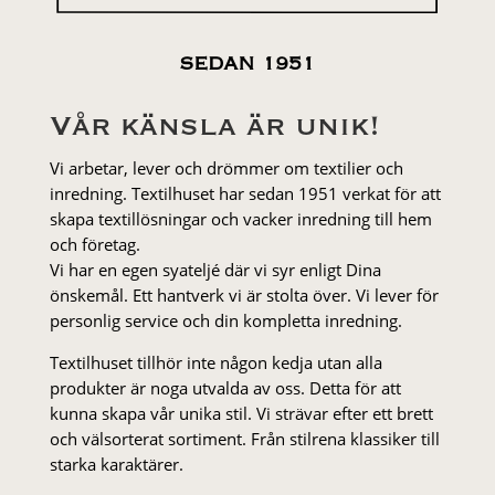
SEDAN 1951
Vår känsla är unik!
Vi arbetar, lever och drömmer om textilier och
inredning. Textilhuset har sedan 1951 verkat för att
skapa textillösningar och vacker inredning till hem
och företag.
Vi har en egen syateljé där vi syr enligt Dina
önskemål. Ett hantverk vi är stolta över. Vi lever för
personlig service och din kompletta inredning.
Textilhuset tillhör inte någon kedja utan alla
produkter är noga utvalda av oss. Detta för att
kunna skapa vår unika stil. Vi strä­var efter ett brett
och välsorterat sor­ti­ment. Från stil­rena klas­siker till
starka karaktärer.