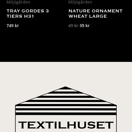
Miljögården
Miljögården
TRAY GORDES 3
NATURE ORNAMENT
TIERS H31
WHEAT LARGE
Det
Det
749
kr
49
kr
39
kr
ursprungliga
nuvarande
priset
priset
var:
är:
49 kr.
39 kr.