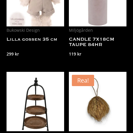
Bukowski Design
Miljögården
Lilla gossen 35 cm
CANDLE 7X18CM
TAUPE 84HR
299
kr
119
kr
Rea!