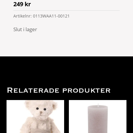
249
kr
Artikelnr:
0113WAA11-00121
Slut i lager
Relaterade produkter