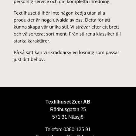
personlig service och din kompletta inredning.
Textilhuset tillhör inte någon kedja utan alla
produkter är noga utvalda av oss. Detta för att
kunna skapa vår unika stil. Vi strä­var efter ett brett
och välsorterat sor­ti­ment. Från stil­rena klas­siker till
starka karaktärer.
På så sätt kan vi skräddarsy en lösning som passar
just ditt behov.
Textilhuset Zeer AB
Rådhusgatan 25
571 31 Nässjö
Telefon: 0380-125 91