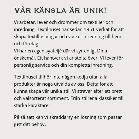
Vår känsla är unik!
Vi arbetar, lever och drömmer om textilier och
inredning. Textilhuset har sedan 1951 verkat för att
skapa textillösningar och vacker inredning till hem
och företag.
Vi har en egen syateljé där vi syr enligt Dina
önskemål. Ett hantverk vi är stolta över. Vi lever för
personlig service och din kompletta inredning.
Textilhuset tillhör inte någon kedja utan alla
produkter är noga utvalda av oss. Detta för att
kunna skapa vår unika stil. Vi strä­var efter ett brett
och välsorterat sor­ti­ment. Från stil­rena klas­siker till
starka karaktärer.
På så sätt kan vi skräddarsy en lösning som passar
just ditt behov.