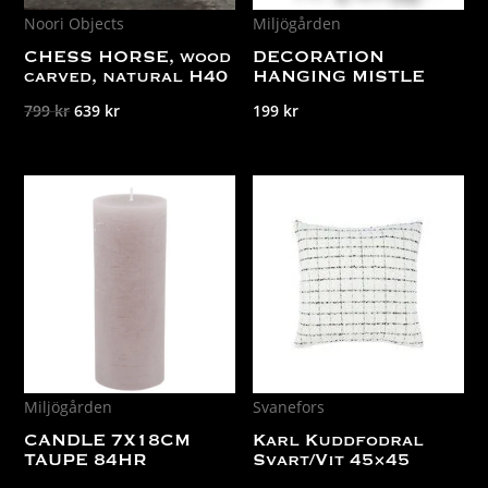
Noori Objects
Miljögården
CHESS HORSE, wood
DECORATION
carved, natural H40
HANGING MISTLE
Det
Det
799
kr
639
kr
199
kr
ursprungliga
nuvarande
priset
priset
var:
är:
799 kr.
639 kr.
Miljögården
Svanefors
CANDLE 7X18CM
Karl Kuddfodral
TAUPE 84HR
Svart/Vit 45×45