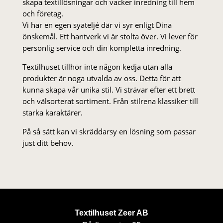
skapa textillösningar och vacker inredning till hem
och företag.
Vi har en egen syateljé där vi syr enligt Dina
önskemål. Ett hantverk vi är stolta över. Vi lever för
personlig service och din kompletta inredning.
Textilhuset tillhör inte någon kedja utan alla
produkter är noga utvalda av oss. Detta för att
kunna skapa vår unika stil. Vi strä­var efter ett brett
och välsorterat sor­ti­ment. Från stil­rena klas­siker till
starka karaktärer.
På så sätt kan vi skräddarsy en lösning som passar
just ditt behov.
Textilhuset Zeer AB