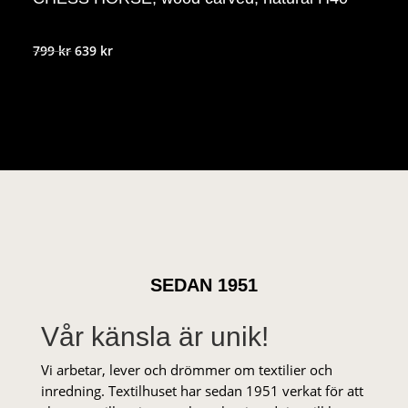
Det
Det
799
kr
639
kr
ursprungliga
nuvarande
priset
priset
var:
är:
799 kr.
639 kr.
SEDAN 1951
Vår känsla är unik!
Vi arbetar, lever och drömmer om textilier och
inredning. Textilhuset har sedan 1951 verkat för att