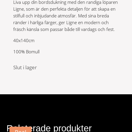
Liva upp din bordsdukning med den randiga löparen
Ligne, som är den perfekta detaljen för att skapa en
stilfull och inbjudande atmosfär. Med sina breda
ränder i härliga färger, ger Ligne en modern och
fräsch känsla som passar både till vardags och fest.
40x140cm
100% Bomull
Slut i lager
Relaterade produkter