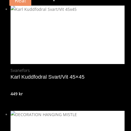
Rea!
Rea!
Svanefors
Karl Kuddfodral Svart/Vit 45×45
449
kr