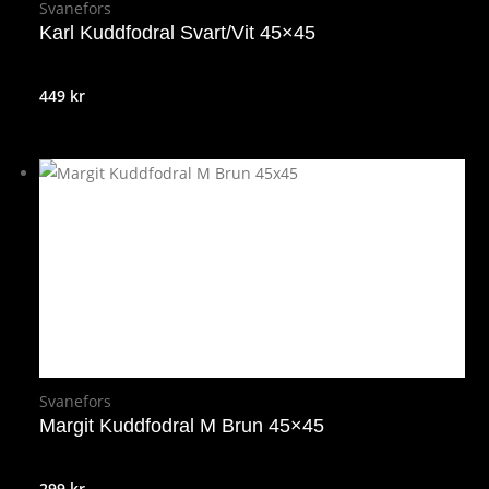
Svanefors
Karl Kuddfodral Svart/Vit 45×45
449
kr
Svanefors
Margit Kuddfodral M Brun 45×45
299
kr