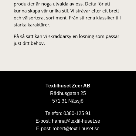
produkter är noga utvalda av oss. Detta för att
kunna skapa vår unika stil. Vi strä­var efter ett brett
och välsorterat sor­ti­ment. Från stil­rena klas­siker till
starka karaktärer.
På så sätt kan vi skräddarsy en lösning som passar
just ditt behov.
Textilhuset Zeer AB
Rådhusgatan 25
571 31 Nässjö
Telefon: 0380-125 91
E-post: hanna@textil-huset.se
E-post: robert@textil-huset.se