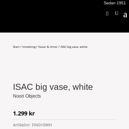
Sedan 1951
Start
/
Inredning
/
Vasar & Urnor
/ ISAC big vase, white
ISAC big vase, white
Noori Objects
1.299
kr
Artikelnr:
FIN010WH