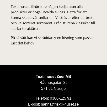
Textilhuset tillhör inte någon kedja utan alla
produkter är noga utvalda av oss. Detta för att
kunna skapa vår unika stil. Vi strä­var efter ett brett
och välsorterat sor­ti­ment. Från stil­rena klas­siker till
starka karaktärer.
På så sätt kan vi skräddarsy en lösning som passar
just ditt behov.
Textilhuset Zeer AB
Rådhusgatan 25
571 31 Nässjö
Telefon: 0380-125 91
E-post: hanna@textil-huset.se