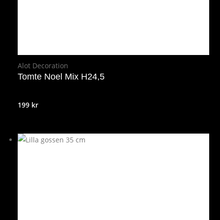
Alot Decoration
Tomte Noel Mix H24,5
199
kr