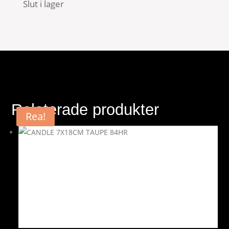
Slut i lager
Relaterade produkter
Rea!