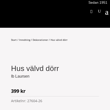
Sedan 1951
Start
/
Inredning
/
Dekorationer
/ Hus välvd dörr
Hus välvd dörr
Ib Laursen
399
kr
Artikelnr:
27604-26