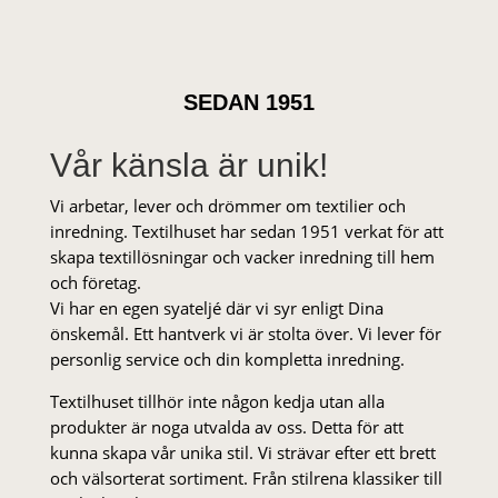
SEDAN 1951
Vår känsla är unik!
Vi arbetar, lever och drömmer om textilier och
inredning. Textilhuset har sedan 1951 verkat för att
skapa textillösningar och vacker inredning till hem
och företag.
Vi har en egen syateljé där vi syr enligt Dina
önskemål. Ett hantverk vi är stolta över. Vi lever för
personlig service och din kompletta inredning.
Textilhuset tillhör inte någon kedja utan alla
produkter är noga utvalda av oss. Detta för att
kunna skapa vår unika stil. Vi strä­var efter ett brett
och välsorterat sor­ti­ment. Från stil­rena klas­siker till