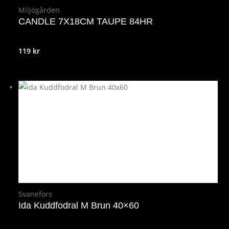
Miljögården
CANDLE 7X18CM TAUPE 84HR
119
kr
Svanefors
Ida Kuddfodral M Brun 40×60