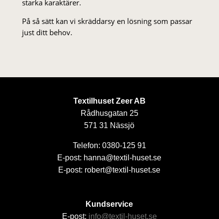
starka karaktärer.
På så sätt kan vi skräddarsy en lösning som passar
just ditt behov.
Textilhuset Zeer AB
Rådhusgatan 25
571 31 Nässjö
Telefon: 0380-125 91
E-post: hanna@textil-huset.se
E-post: robert@textil-huset.se
Kundservice
E-post:
info@textil-huset.se