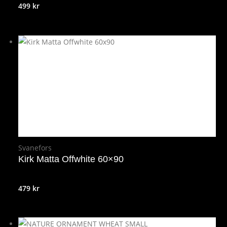
499
kr
Svanefors
Kirk Matta Offwhite 60×90
479
kr