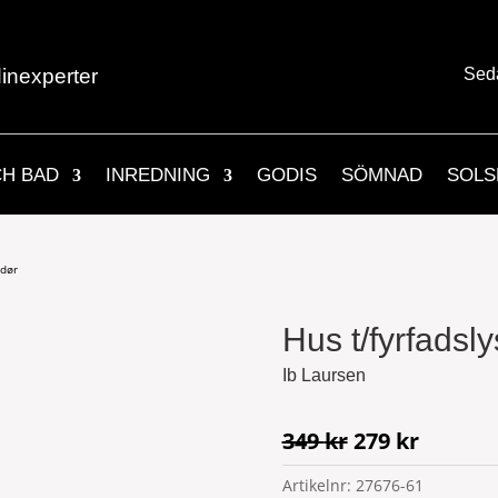
inexperter
Sed
CH BAD
INREDNING
GODIS
SÖMNAD
SOLS
 dør
Hus t/fyrfadsl
Ib Laursen
Det
Det
349
kr
279
kr
ursprungliga
nuvara
Artikelnr:
27676-61
priset
priset