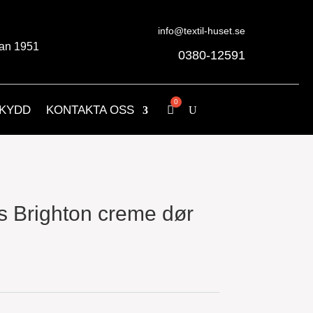
info@textil-huset.se
an 1951
0380-12591
KYDD
KONTAKTA OSS
ys Brighton creme dør
nde