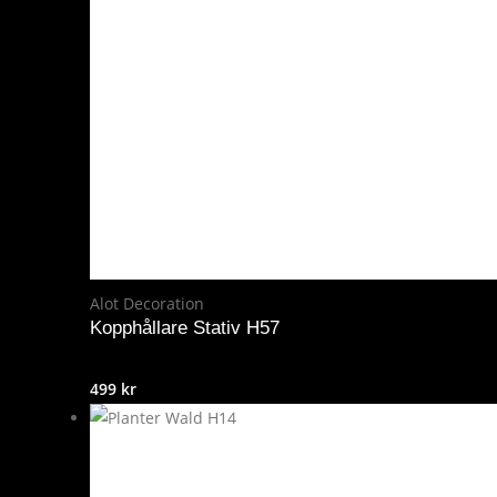
Alot Decoration
Kopphållare Stativ H57
499
kr