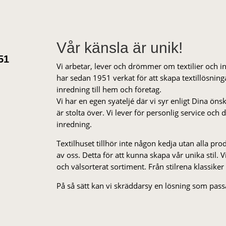
Vår känsla är unik!
51
Vi arbetar, lever och drömmer om textilier och i
har sedan 1951 verkat för att skapa textillösnin
inredning till hem och företag.
Vi har en egen syateljé där vi syr enligt Dina öns
är stolta över. Vi lever för personlig service och
inredning.
Textilhuset tillhör inte någon kedja utan alla pr
av oss. Detta för att kunna skapa vår unika stil. Vi 
och välsorterat sor­ti­ment. Från stil­rena klas­siker
På så sätt kan vi skräddarsy en lösning som passa