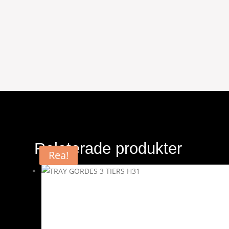
Relaterade produkter
Rea!