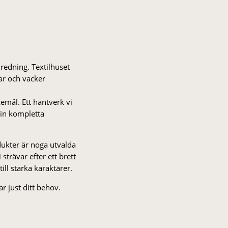
nredning. Textilhuset
gar och vacker
kemål. Ett hantverk vi
 din kompletta
odukter är noga utvalda
strä­var efter ett brett
 till starka karaktärer.
r just ditt behov.