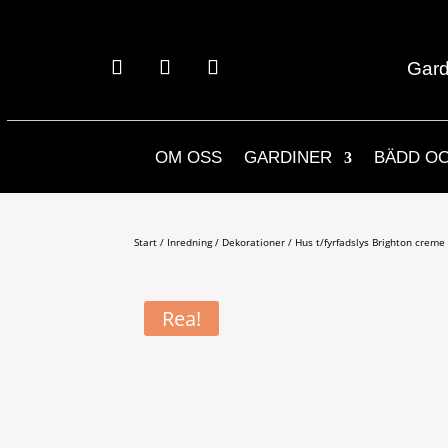
Gard
OM OSS
GARDINER
BÄDD O
Start
/
Inredning
/
Dekorationer
/ Hus t/fyrfadslys Brighton creme
Rea!