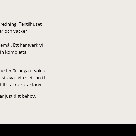
nredning. Textilhuset
gar och vacker
kemål. Ett hantverk vi
 din kompletta
odukter är noga utvalda
strä­var efter ett brett
 till starka karaktärer.
r just ditt behov.