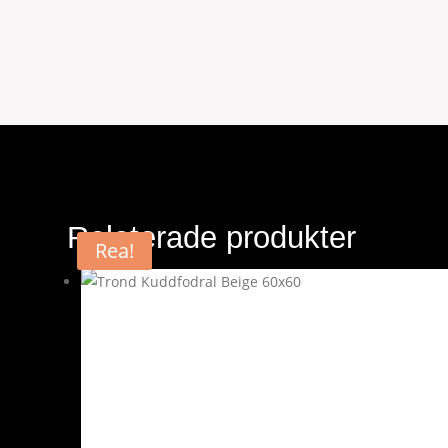
Relaterade produkter
Rea!