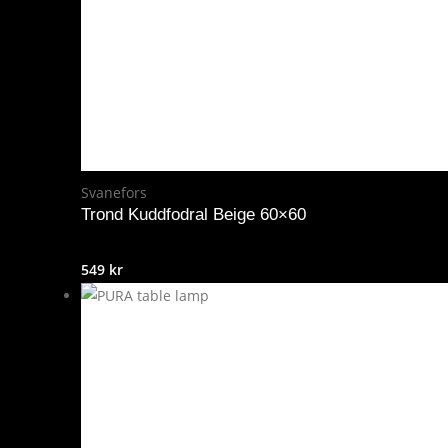
Svanefors
Trond Kuddfodral Beige 60×60
549
kr