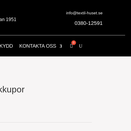
info@textil-huset.se
an 1951
0380-12591
KYDD
KONTAKTA OSS
kkupor