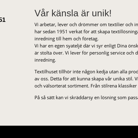
Vår känsla är unik!
51
Vi arbetar, lever och drömmer om textilier och i
har sedan 1951 verkat för att skapa textillösnin
inredning till hem och företag.
Vi har en egen syateljé där vi syr enligt Dina öns
är stolta över. Vi lever för personlig service och
inredning.
Textilhuset tillhör inte någon kedja utan alla pr
av oss. Detta för att kunna skapa vår unika stil. Vi 
och välsorterat sor­ti­ment. Från stil­rena klas­siker
På så sätt kan vi skräddarsy en lösning som passa