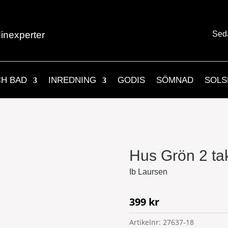
inexperter
Sed
CH BAD
INREDNING
GODIS
SÖMNAD
SOLS
Hus Grön 2 ta
Ib Laursen
399
kr
Artikelnr:
27637-18