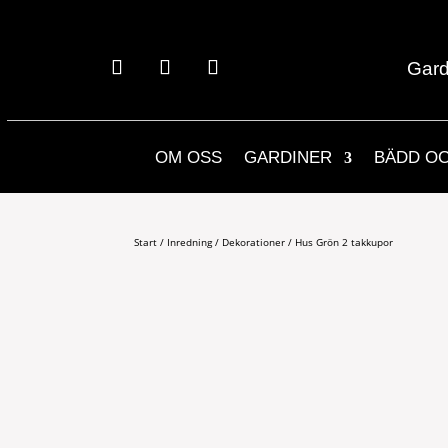
Gard
OM OSS
GARDINER
BÄDD O
Start
/
Inredning
/
Dekorationer
/ Hus Grön 2 takkupor