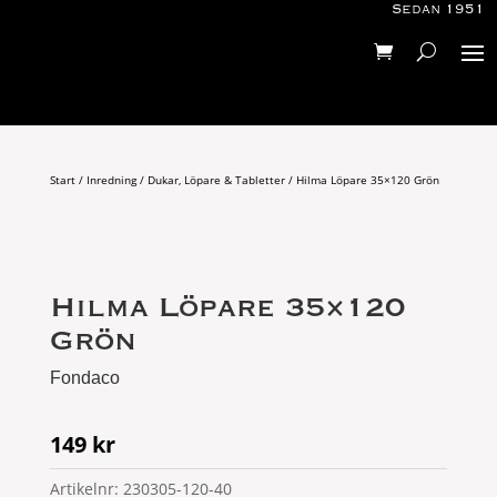
Sedan 1951
Start
/
Inredning
/
Dukar, Löpare & Tabletter
/ Hilma Löpare 35×120 Grön
Hilma Löpare 35×120
Grön
Fondaco
149
kr
Artikelnr:
230305-120-40