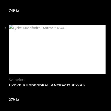
749
kr
Svanefors
Lycke Kuddfodral Antracit 45×45
279
kr