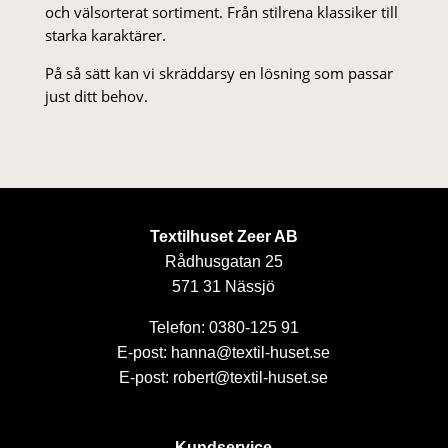
och välsorterat sor­ti­ment. Från stil­rena klas­siker till
starka karaktärer.
På så sätt kan vi skräddarsy en lösning som passar
just ditt behov.
Textilhuset Zeer AB
Rådhusgatan 25
571 31 Nässjö
Telefon: 0380-125 91
E-post: hanna@textil-huset.se
E-post: robert@textil-huset.se
Kundservice