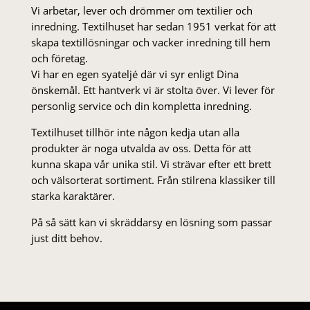
Vi arbetar, lever och drömmer om textilier och
inredning. Textilhuset har sedan 1951 verkat för att
skapa textillösningar och vacker inredning till hem
och företag.
Vi har en egen syateljé där vi syr enligt Dina
önskemål. Ett hantverk vi är stolta över. Vi lever för
personlig service och din kompletta inredning.
Textilhuset tillhör inte någon kedja utan alla
produkter är noga utvalda av oss. Detta för att
kunna skapa vår unika stil. Vi strä­var efter ett brett
och välsorterat sor­ti­ment. Från stil­rena klas­siker till
starka karaktärer.
På så sätt kan vi skräddarsy en lösning som passar
just ditt behov.