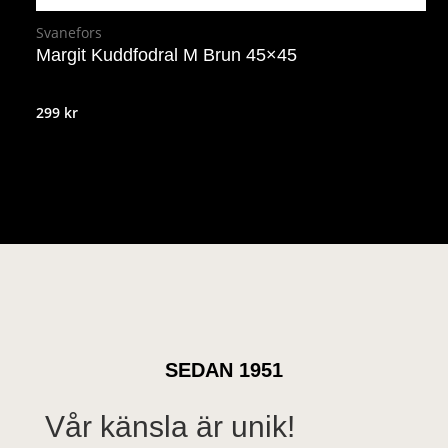
Svanefors
Margit Kuddfodral M Brun 45×45
299
kr
SEDAN 1951
Vår känsla är unik!