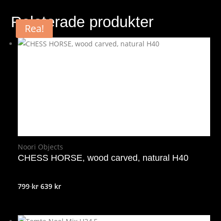
Relaterade produkter
Rea!
Noori Objects
CHESS HORSE, wood carved, natural H40
Det
Det
799
kr
639
kr
ursprungliga
nuvarande
priset
priset