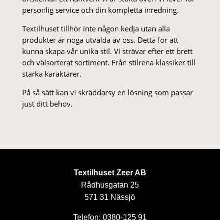
personlig service och din kompletta inredning.
Textilhuset tillhör inte någon kedja utan alla
produkter är noga utvalda av oss. Detta för att
kunna skapa vår unika stil. Vi strä­var efter ett brett
och välsorterat sor­ti­ment. Från stil­rena klas­siker till
starka karaktärer.
På så sätt kan vi skräddarsy en lösning som passar
just ditt behov.
Textilhuset Zeer AB
Rådhusgatan 25
571 31 Nässjö
Telefon: 0380-125 91