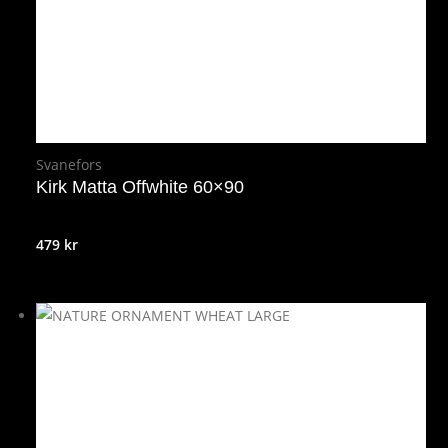
Svanefors
Kirk Matta Offwhite 60×90
479
kr