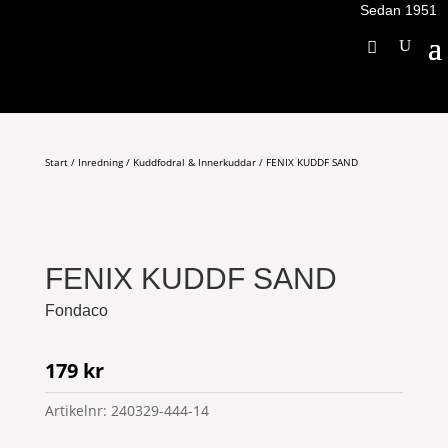
Sedan 1951
Start
/
Inredning
/
Kuddfodral & Innerkuddar
/ FENIX KUDDF SAND
FENIX KUDDF SAND
Fondaco
179
kr
Artikelnr:
240329-444-14