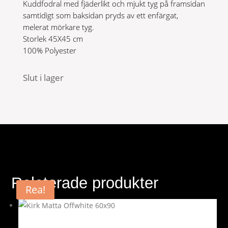
Kuddfodral med fjäderlikt och mjukt tyg på framsidan
samtidigt som baksidan pryds av ett enfärgat,
melerat mörkare tyg.
Storlek 45X45 cm
100% Polyester
Slut i lager
Relaterade produkter
Rea!