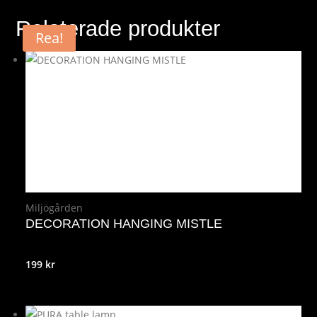
Relaterade produkter
Rea!
Miljögården
DECORATION HANGING MISTLE
199
kr