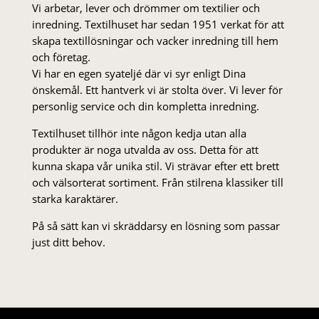
Vi arbetar, lever och drömmer om textilier och
inredning. Textilhuset har sedan 1951 verkat för att
skapa textillösningar och vacker inredning till hem
och företag.
Vi har en egen syateljé där vi syr enligt Dina
önskemål. Ett hantverk vi är stolta över. Vi lever för
personlig service och din kompletta inredning.
Textilhuset tillhör inte någon kedja utan alla
produkter är noga utvalda av oss. Detta för att
kunna skapa vår unika stil. Vi strä­var efter ett brett
och välsorterat sor­ti­ment. Från stil­rena klas­siker till
starka karaktärer.
På så sätt kan vi skräddarsy en lösning som passar
just ditt behov.